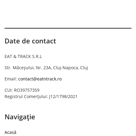
Date de contact
EAT & TRACK S.R.L
Str. Măceșului, Nr. 23A, Cluj-Napoca, Cluj
Email:
contact@eatntrack.ro
CUI: RO39757359
Registrul Comerțului: J12/1798/2021
Navigație
Acasă