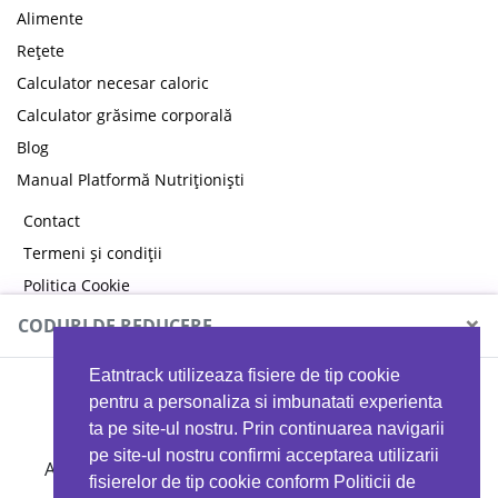
Alimente
Rețete
Calculator necesar caloric
Calculator grăsime corporală
Blog
Manual Platformă Nutriționiști
Contact
Termeni și condiții
Politica Cookie
Politica de confidențialitate
×
CODURI DE REDUCERE
Eatntrack utilizeaza fisiere de tip cookie
MYPROTEIN
pentru a personaliza si imbunatati experienta
ta pe site-ul nostru. Prin continuarea navigarii
pe site-ul nostru confirmi acceptarea utilizarii
Ai
40%
reducere la orice comandă folosind codul
fisierelor de tip cookie conform Politicii de
EATTRACK