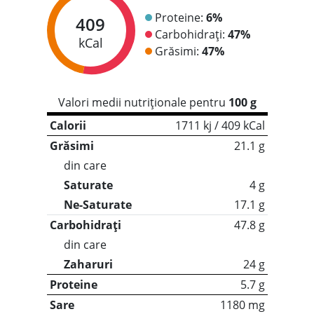
Proteine:
6%
409
Carbohidrați:
47%
kCal
Grăsimi:
47%
Valori medii nutriționale pentru
100 g
Calorii
1711 kj / 409 kCal
Grăsimi
21.1 g
din care
Saturate
4 g
Ne-Saturate
17.1 g
Carbohidrați
47.8 g
din care
Zaharuri
24 g
Proteine
5.7 g
Sare
1180 mg