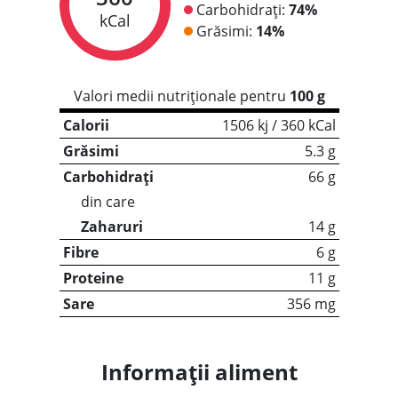
Carbohidrați:
74%
kCal
Grăsimi:
14%
Valori medii nutriționale pentru
100 g
Calorii
1506 kj / 360 kCal
Grăsimi
5.3 g
Carbohidrați
66 g
din care
Zaharuri
14 g
Fibre
6 g
Proteine
11 g
Sare
356 mg
Informații aliment