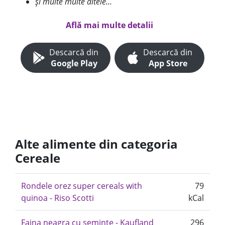
și multe multe altele...
Află mai multe detalii
Descarcă din
Descarcă din
Google Play
App Store
Alte alimente din categoria
Cereale
Rondele orez super cereals with
79
quinoa - Riso Scotti
kCal
Faina neagra cu seminte - Kaufland
296