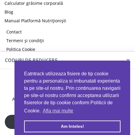
Calculator grăsime corporală
Blog
Manual Platformă Nutriționiști
Contact
Termeni și condiții
Politica Cookie
Politica de confidențialitate
×
CODURI DE REDUCERE
Eatntrack utilizeaza fisiere de tip cookie
MYPROTEIN
pentru a personaliza si imbunatati experienta
ta pe site-ul nostru. Prin continuarea navigarii
pe site-ul nostru confirmi acceptarea utilizarii
Ai
40%
reducere la orice comandă folosind codul
fisierelor de tip cookie conform Politicii de
EATTRACK
Cookie.
Afla mai multe
Profită acum
Am Inteles!
Copyright © 2026 EAT & TRACK S.R.L