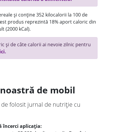
reale și conține 352 kilocalorii la 100 de
st produs reprezintă 18% aport caloric din
lt (2000 kCal).
c și de câte calorii ai nevoie zilnic pentru
ici.
a noastră de mobil
 de folosit jurnal de nutriție cu
 încerci aplicația: