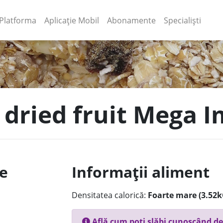
(current)
(current)
Platforma
Aplicație Mobil
Abonamente
Specialiști
 dried fruit Mega I
le
Informații aliment
Densitatea calorică:
Foarte mare (3.52k
Află cum poți slăbi cunoscând de