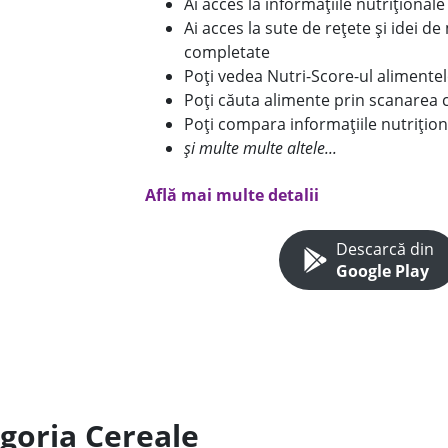
Ai acces la informațiile nutriționa
Ai acces la sute de rețete și idei d
completate
Poți vedea Nutri-Score-ul alimente
Poți căuta alimente prin scanarea 
Poți compara informațiile nutrițion
și multe multe altele...
Află mai multe detalii
Descarcă din
Google Play
egoria Cereale