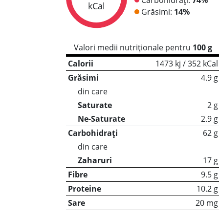
kCal
Grăsimi:
14%
Valori medii nutriționale pentru
100 g
Calorii
1473 kj / 352 kCal
Grăsimi
4.9 g
din care
Saturate
2 g
Ne-Saturate
2.9 g
Carbohidrați
62 g
din care
Zaharuri
17 g
Fibre
9.5 g
Proteine
10.2 g
Sare
20 mg