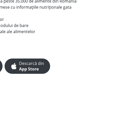
le a peste 35.000 de alimente din România
e mese cu informațiile nutriționale gata
lor
codului de bare
ale ale alimentelor
Descarcă din
App Store