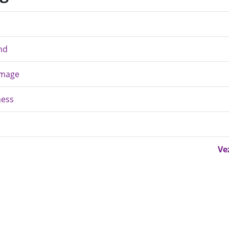
and
 Image
ness
Ve