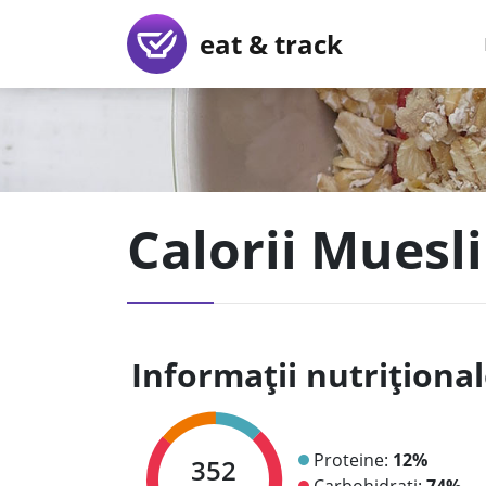
eat & track
Calorii Muesli
Informații nutriționa
Proteine:
12%
352
Carbohidrați:
74%