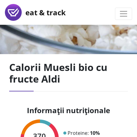
eat & track
Calorii Muesli bio cu
fructe Aldi
Informații nutriționale
Proteine:
10%
370