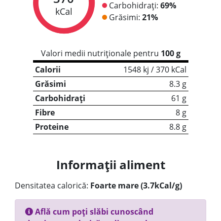
Carbohidrați:
69%
kCal
Grăsimi:
21%
Valori medii nutriționale pentru
100 g
Calorii
1548 kj / 370 kCal
Grăsimi
8.3 g
Carbohidrați
61 g
Fibre
8 g
Proteine
8.8 g
Informații aliment
Densitatea calorică:
Foarte mare (3.7kCal/g)
Află cum poți slăbi cunoscând