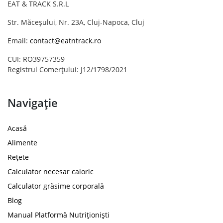
EAT & TRACK S.R.L
Str. Măceșului, Nr. 23A, Cluj-Napoca, Cluj
Email:
contact@eatntrack.ro
CUI: RO39757359
Registrul Comerțului: J12/1798/2021
Navigație
Acasă
Alimente
Rețete
Calculator necesar caloric
Calculator grăsime corporală
Blog
Manual Platformă Nutriționiști