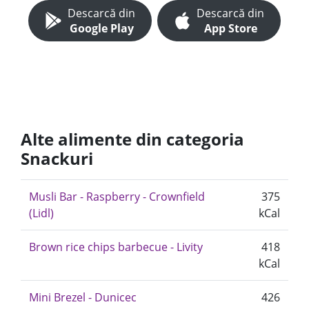
Descarcă din
Descarcă din
Google Play
App Store
Alte alimente din categoria
Snackuri
Musli Bar - Raspberry - Crownfield
375
(Lidl)
kCal
Brown rice chips barbecue - Livity
418
kCal
Mini Brezel - Dunicec
426