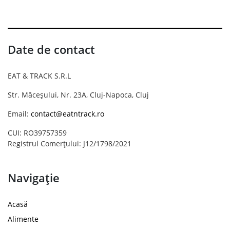
Date de contact
EAT & TRACK S.R.L
Str. Măceșului, Nr. 23A, Cluj-Napoca, Cluj
Email:
contact@eatntrack.ro
CUI: RO39757359
Registrul Comerțului: J12/1798/2021
Navigație
Acasă
Alimente