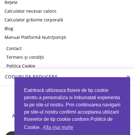
Rețete
Calculator necesar caloric
Calculator grăsime corporală
Blog
Manual Platformă Nutriționiști
Contact
Termeni și condiții
Politica Cookie
Politica de confidențialitate
×
CODURI DE REDUCERE
Eatntrack utilizeaza fisiere de tip cookie
MYPROTEIN
pentru a personaliza si imbunatati experienta
ta pe site-ul nostru. Prin continuarea navigarii
pe site-ul nostru confirmi acceptarea utilizarii
Ai
40%
reducere la orice comandă folosind codul
fisierelor de tip cookie conform Politicii de
EATTRACK
Cookie.
Afla mai multe