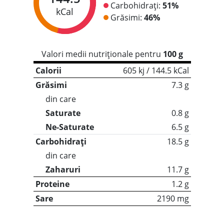
Carbohidrați:
51%
kCal
Grăsimi:
46%
Valori medii nutriționale pentru
100 g
Calorii
605 kj / 144.5 kCal
Grăsimi
7.3 g
din care
Saturate
0.8 g
Ne-Saturate
6.5 g
Carbohidrați
18.5 g
din care
Zaharuri
11.7 g
Proteine
1.2 g
Sare
2190 mg