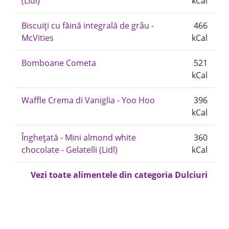
(Lidl)
kCal
Biscuiți cu făină integrală de grâu -
466
McVities
kCal
Bomboane Cometa
521
kCal
Waffle Crema di Vaniglia - Yoo Hoo
396
kCal
Înghețată - Mini almond white
360
chocolate - Gelatelli (Lidl)
kCal
Vezi toate alimentele din categoria Dulciuri