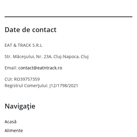
Date de contact
EAT & TRACK S.R.L
Str. Măceșului, Nr. 23A, Cluj-Napoca, Cluj
Email:
contact@eatntrack.ro
CUI: RO39757359
Registrul Comerțului: J12/1798/2021
Navigație
Acasă
Alimente