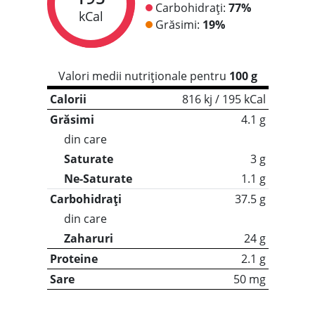
Carbohidrați:
77%
kCal
Grăsimi:
19%
Valori medii nutriționale pentru
100 g
Calorii
816 kj / 195 kCal
Grăsimi
4.1 g
din care
Saturate
3 g
Ne-Saturate
1.1 g
Carbohidrați
37.5 g
din care
Zaharuri
24 g
Proteine
2.1 g
Sare
50 mg