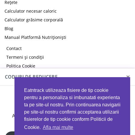
Rețete
Calculator necesar caloric
Calculator grăsime corporală
Blog
Manual Platformă Nutriționiști
Contact
Termeni și condiții
Politica Cookie
Politica de confidențialitate
×
CODURI DE REDUCERE
Eatntrack utilizeaza fisiere de tip cookie
MYPROTEIN
pentru a personaliza si imbunatati experienta
ta pe site-ul nostru. Prin continuarea navigarii
pe site-ul nostru confirmi acceptarea utilizarii
Ai
40%
reducere la orice comandă folosind codul
fisierelor de tip cookie conform Politicii de
EATTRACK
Cookie.
Afla mai multe