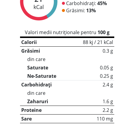
Carbohidrați:
45%
kCal
Grăsimi:
13%
Valori medii nutriționale pentru
100 g
Calorii
88 kj / 21 kCal
Grăsimi
0.3 g
din care
Saturate
0.05 g
Ne-Saturate
0.25 g
Carbohidrați
2.4 g
din care
Zaharuri
1.6 g
Proteine
2.2 g
Sare
110 mg