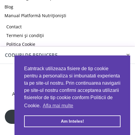
Blog
Manual Platformă Nutriționiști
Contact
Termeni și condiții
Politica Cookie
Politica de confidențialitate
×
CODURI DE REDUCERE
Eatntrack utilizeaza fisiere de tip cookie
MYPROTEIN
pentru a personaliza si imbunatati experienta
ta pe site-ul nostru. Prin continuarea navigarii
pe site-ul nostru confirmi acceptarea utilizarii
Ai
40%
reducere la orice comandă folosind codul
fisierelor de tip cookie conform Politicii de
EATTRACK
Cookie.
Afla mai multe
Profită acum
Am Inteles!
Copyright © 2026 EAT & TRACK S.R.L