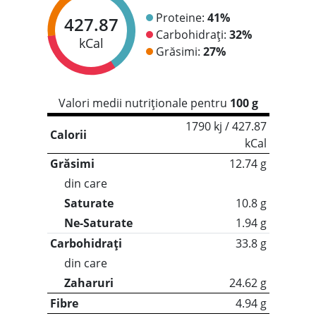
Proteine:
41%
427.87
Carbohidrați:
32%
kCal
Grăsimi:
27%
Valori medii nutriționale pentru
100 g
1790 kj / 427.87
Calorii
kCal
Grăsimi
12.74 g
din care
Saturate
10.8 g
Ne-Saturate
1.94 g
Carbohidrați
33.8 g
din care
Zaharuri
24.62 g
Fibre
4.94 g