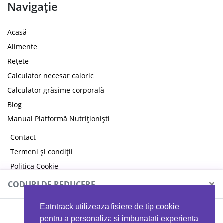
Navigație
Acasă
Alimente
Rețete
Calculator necesar caloric
Calculator grăsime corporală
Blog
Manual Platformă Nutriționiști
Contact
Termeni și condiții
Politica Cookie
Politica de confidențialitate
×
CODURI DE REDUCERE
Eatntrack utilizeaza fisiere de tip cookie
MYPROTEIN
pentru a personaliza si imbunatati experienta