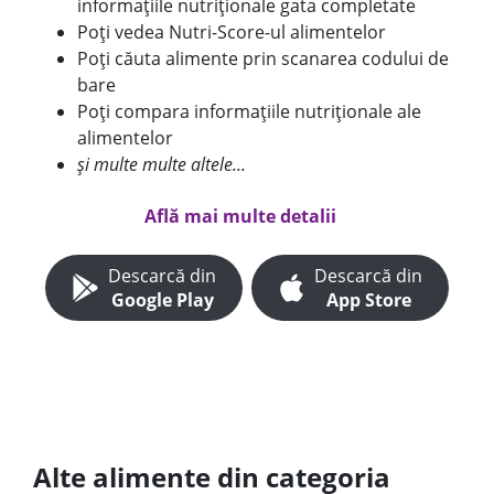
informațiile nutriționale gata completate
Poți vedea Nutri-Score-ul alimentelor
Poți căuta alimente prin scanarea codului de
bare
Poți compara informațiile nutriționale ale
alimentelor
și multe multe altele...
Află mai multe detalii
Descarcă din
Descarcă din
Google Play
App Store
Alte alimente din categoria