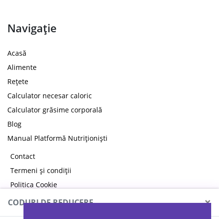
Navigație
Acasă
Alimente
Rețete
Calculator necesar caloric
Calculator grăsime corporală
Blog
Manual Platformă Nutriționiști
Contact
Termeni și condiții
Politica Cookie
Politica de confidențialitate
×
CODURI DE REDUCERE