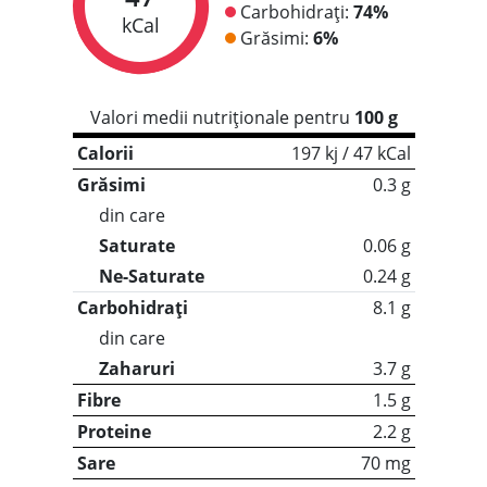
Carbohidrați:
74%
kCal
Grăsimi:
6%
Valori medii nutriționale pentru
100 g
Calorii
197 kj / 47 kCal
Grăsimi
0.3 g
din care
Saturate
0.06 g
Ne-Saturate
0.24 g
Carbohidrați
8.1 g
din care
Zaharuri
3.7 g
Fibre
1.5 g
Proteine
2.2 g
Sare
70 mg