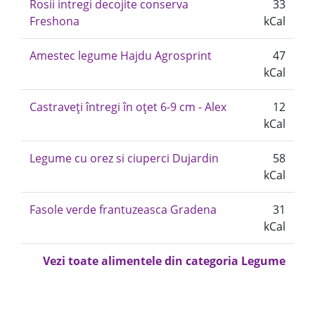
Rosii intregi decojite conserva
33
Freshona
kCal
Amestec legume Hajdu Agrosprint
47
kCal
Castraveți întregi în oțet 6-9 cm - Alex
12
kCal
Legume cu orez si ciuperci Dujardin
58
kCal
Fasole verde frantuzeasca Gradena
31
kCal
Vezi toate alimentele din categoria Legume