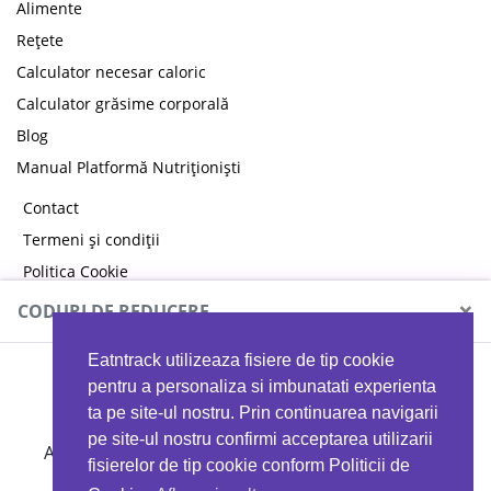
Alimente
Rețete
Calculator necesar caloric
Calculator grăsime corporală
Blog
Manual Platformă Nutriționiști
Contact
Termeni și condiții
Politica Cookie
Politica de confidențialitate
×
CODURI DE REDUCERE
Eatntrack utilizeaza fisiere de tip cookie
MYPROTEIN
pentru a personaliza si imbunatati experienta
ta pe site-ul nostru. Prin continuarea navigarii
pe site-ul nostru confirmi acceptarea utilizarii
Ai
40%
reducere la orice comandă folosind codul
fisierelor de tip cookie conform Politicii de
EATTRACK