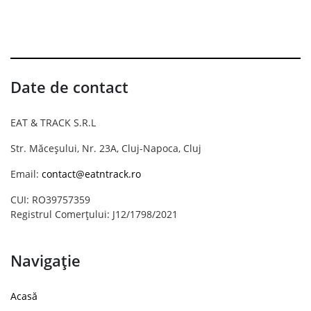
Date de contact
EAT & TRACK S.R.L
Str. Măceșului, Nr. 23A, Cluj-Napoca, Cluj
Email:
contact@eatntrack.ro
CUI: RO39757359
Registrul Comerțului: J12/1798/2021
Navigație
Acasă