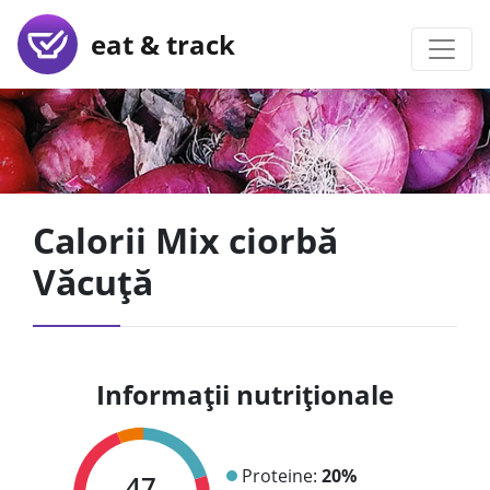
eat & track
Calorii Mix ciorbă
Văcuță
Informații nutriționale
Proteine:
20%
47