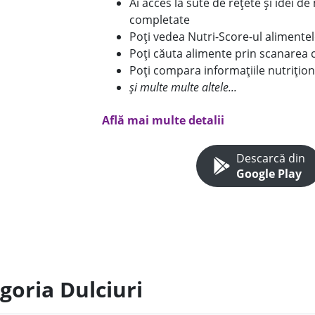
Ai acces la sute de rețete și idei d
completate
Poți vedea Nutri-Score-ul alimente
Poți căuta alimente prin scanarea 
Poți compara informațiile nutrițion
și multe multe altele...
Află mai multe detalii
Descarcă din
Google Play
goria Dulciuri