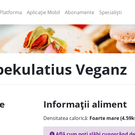
(current)
(current)
Platforma
Aplicație Mobil
Abonamente
Specialiști
Spekulatius Veganz
le
Informații aliment
Densitatea calorică:
Foarte mare (4.59k
Află cum poți slăbi cunoscând de