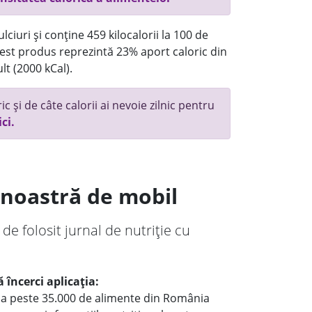
ciuri și conține 459 kilocalorii la 100 de
st produs reprezintă 23% aport caloric din
lt (2000 kCal).
c și de câte calorii ai nevoie zilnic pentru
ici.
a noastră de mobil
 de folosit jurnal de nutriție cu
 încerci aplicația:
le a peste 35.000 de alimente din România