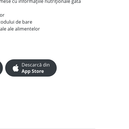
e mese cu informațiile nutriționale gata
lor
codului de bare
ale ale alimentelor
Descarcă din
App Store