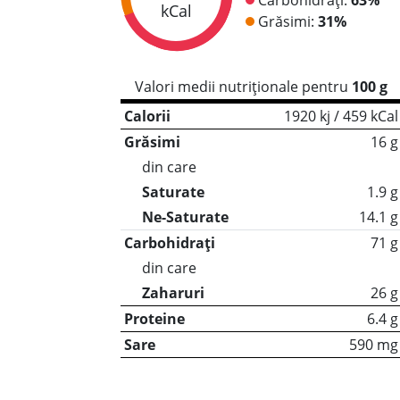
kCal
Grăsimi:
31%
Valori medii nutriționale pentru
100 g
Calorii
1920 kj / 459 kCal
Grăsimi
16 g
din care
Saturate
1.9 g
Ne-Saturate
14.1 g
Carbohidrați
71 g
din care
Zaharuri
26 g
Proteine
6.4 g
Sare
590 mg