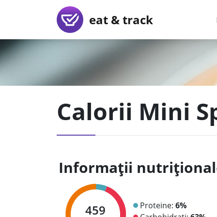
eat & track
Calorii Mini 
Informații nutriționa
Proteine:
6%
459
Carbohidrați:
63%