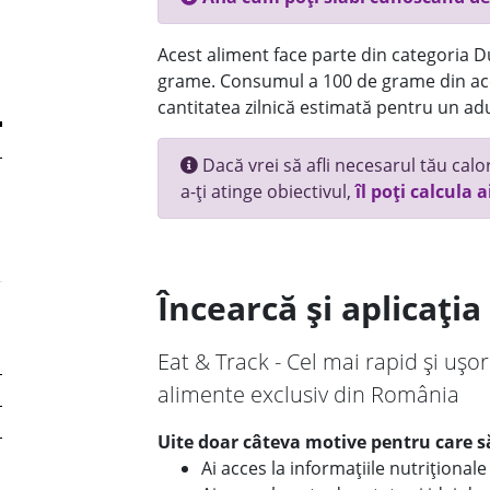
Acest aliment face parte din categoria Dul
grame. Consumul a 100 de grame din ace
cantitatea zilnică estimată pentru un adu
Dacă vrei să afli necesarul tău calori
a-ți atinge obiectivul,
îl poți calcula a
Încearcă și aplicați
Eat & Track - Cel mai rapid și ușor
alimente exclusiv din România
Uite doar câteva motive pentru care să
Ai acces la informațiile nutriționa