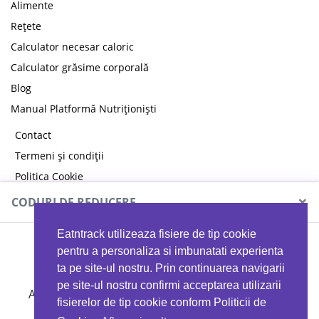
Alimente
Rețete
Calculator necesar caloric
Calculator grăsime corporală
Blog
Manual Platformă Nutriționiști
Contact
Termeni și condiții
Politica Cookie
Politica de confidențialitate
×
CODURI DE REDUCERE
Eatntrack utilizeaza fisiere de tip cookie
MYPROTEIN
pentru a personaliza si imbunatati experienta
ta pe site-ul nostru. Prin continuarea navigarii
pe site-ul nostru confirmi acceptarea utilizarii
Ai
40%
reducere la orice comandă folosind codul
fisierelor de tip cookie conform Politicii de
EATTRACK