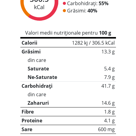
Carbohidrați:
55%
kCal
Grăsimi:
40%
Valori medii nutriționale pentru
100 g
Calorii
1282 kj / 306.5 kCal
Grăsimi
13.3 g
din care
Saturate
5.4 g
Ne-Saturate
7.9 g
Carbohidrați
41.7 g
din care
Zaharuri
14.6 g
Fibre
1.8 g
Proteine
4.1 g
Sare
600 mg