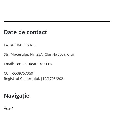
Date de contact
EAT & TRACK S.R.L
Str. Măceșului, Nr. 23A, Cluj-Napoca, Cluj
Email:
contact@eatntrack.ro
CUI: RO39757359
Registrul Comerțului: J12/1798/2021
Navigație
Acasă