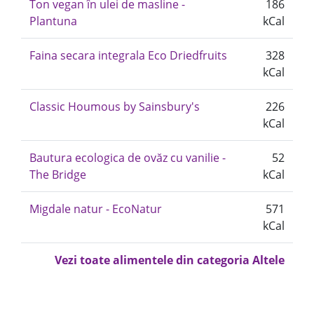
Ton vegan în ulei de masline -
186
Plantuna
kCal
Faina secara integrala Eco Driedfruits
328
kCal
Classic Houmous by Sainsbury's
226
kCal
Bautura ecologica de ovăz cu vanilie -
52
The Bridge
kCal
Migdale natur - EcoNatur
571
kCal
Vezi toate alimentele din categoria Altele