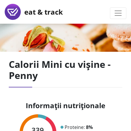
eat & track
Calorii Mini cu vișine -
Penny
Informații nutriționale
Proteine:
8%
339