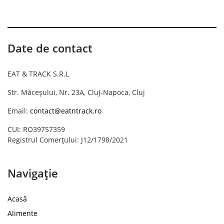
Date de contact
EAT & TRACK S.R.L
Str. Măceșului, Nr. 23A, Cluj-Napoca, Cluj
Email:
contact@eatntrack.ro
CUI: RO39757359
Registrul Comerțului: J12/1798/2021
Navigație
Acasă
Alimente