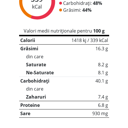
Carbohidrați:
48%
kCal
Grăsimi:
44%
Valori medii nutriționale pentru
100 g
Calorii
1418 kj / 339 kCal
Grăsimi
16.3 g
din care
Saturate
8.2 g
Ne-Saturate
8.1 g
Carbohidrați
40.1 g
din care
Zaharuri
7.4 g
Proteine
6.8 g
Sare
930 mg