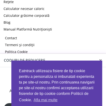
Rețete
Calculator necesar caloric
Calculator grăsime corporală
Blog
Manual Platformă Nutriționiști
Contact
Termeni și condiții
Politica Cookie
Politica de confidențialitate
×
CODURI DE REDUCERE
Eatntrack utilizeaza fisiere de tip cookie
MYPROTEIN
pentru a personaliza si imbunatati experienta
ta pe site-ul nostru. Prin continuarea navigarii
pe site-ul nostru confirmi acceptarea utilizarii
Ai
40%
reducere la orice comandă folosind codul
fisierelor de tip cookie conform Politicii de
EATTRACK
Cookie.
Afla mai multe