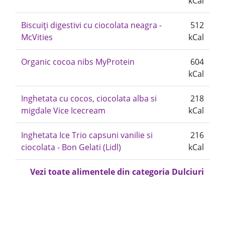
kCal
Biscuiți digestivi cu ciocolata neagra -
512
McVities
kCal
Organic cocoa nibs MyProtein
604
kCal
Inghetata cu cocos, ciocolata alba si
218
migdale Vice Icecream
kCal
Inghetata Ice Trio capsuni vanilie si
216
ciocolata - Bon Gelati (Lidl)
kCal
Vezi toate alimentele din categoria Dulciuri