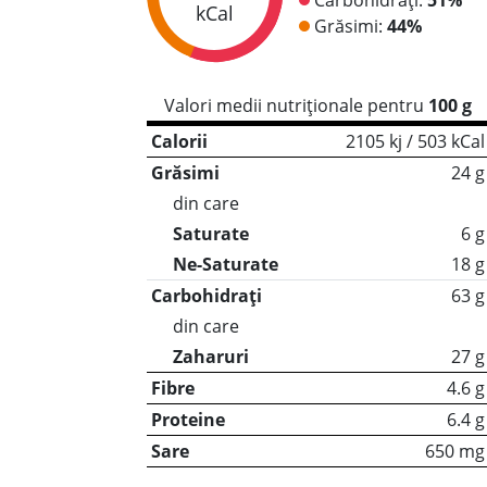
kCal
Grăsimi:
44%
Valori medii nutriționale pentru
100 g
Calorii
2105 kj / 503 kCal
Grăsimi
24 g
din care
Saturate
6 g
Ne-Saturate
18 g
Carbohidrați
63 g
din care
Zaharuri
27 g
Fibre
4.6 g
Proteine
6.4 g
Sare
650 mg