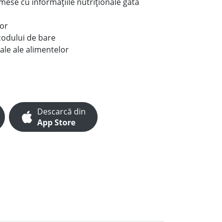
e mese cu informațiile nutriționale gata
lor
codului de bare
ale ale alimentelor
Descarcă din
App Store