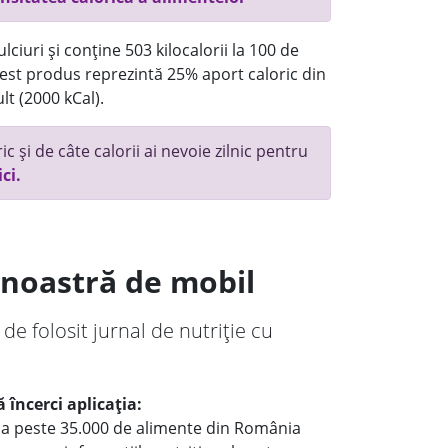
ciuri și conține 503 kilocalorii la 100 de
st produs reprezintă 25% aport caloric din
lt (2000 kCal).
c și de câte calorii ai nevoie zilnic pentru
ici.
a noastră de mobil
 de folosit jurnal de nutriție cu
 încerci aplicația:
le a peste 35.000 de alimente din România