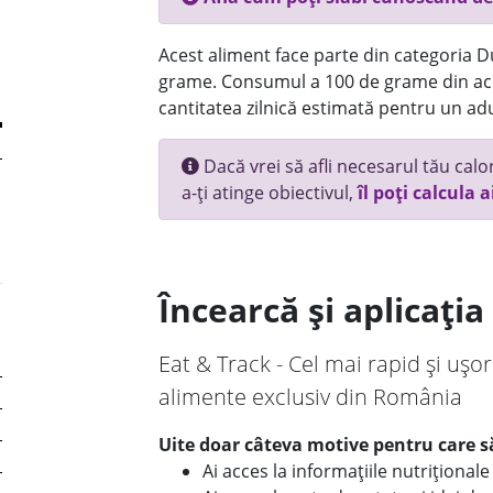
Acest aliment face parte din categoria Dul
grame. Consumul a 100 de grame din ace
cantitatea zilnică estimată pentru un adu
Dacă vrei să afli necesarul tău calori
a-ți atinge obiectivul,
îl poți calcula a
Încearcă și aplicați
Eat & Track - Cel mai rapid și ușor
alimente exclusiv din România
Uite doar câteva motive pentru care să
Ai acces la informațiile nutriționa