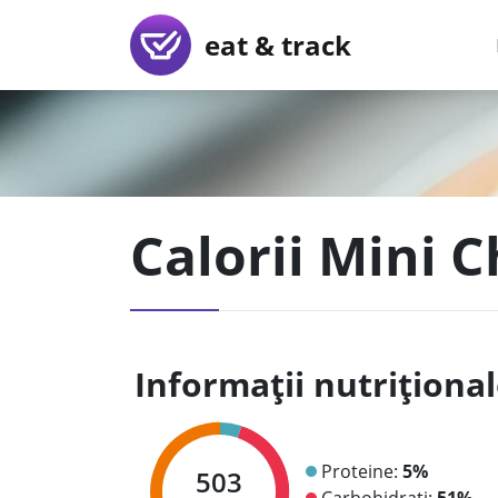
eat & track
Calorii Mini C
Informații nutriționa
Proteine:
5%
503
Carbohidrați:
51%