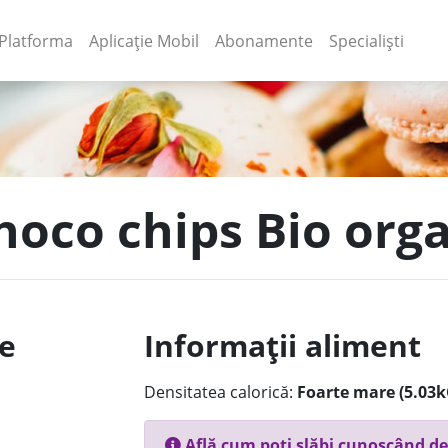
(current)
(current)
Platforma
Aplicație Mobil
Abonamente
Specialiști
hoco chips Bio orga
le
Informații aliment
Densitatea calorică:
Foarte mare (5.03k
Află cum poți slăbi cunoscând de