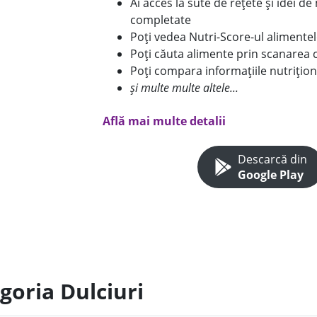
Ai acces la sute de rețete și idei d
completate
Poți vedea Nutri-Score-ul alimente
Poți căuta alimente prin scanarea 
Poți compara informațiile nutrițion
și multe multe altele...
Află mai multe detalii
Descarcă din
Google Play
goria Dulciuri