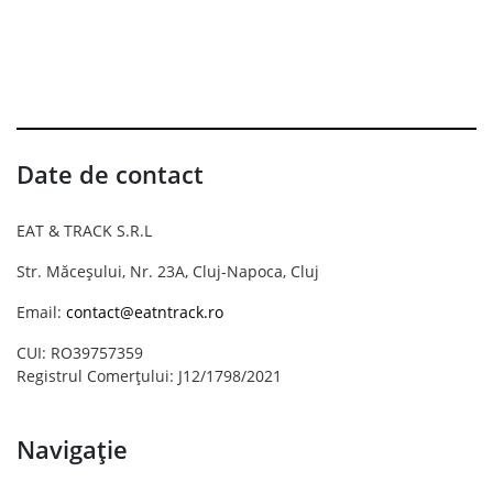
Date de contact
EAT & TRACK S.R.L
Str. Măceșului, Nr. 23A, Cluj-Napoca, Cluj
Email:
contact@eatntrack.ro
CUI: RO39757359
Registrul Comerțului: J12/1798/2021
Navigație