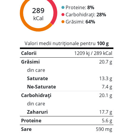
Proteine:
8%
289
Carbohidrați:
28%
kCal
Grăsimi:
64%
Valori medii nutriționale pentru
100 g
Calorii
1209 kj / 289 kCal
Grăsimi
20.7 g
din care
Saturate
13.3 g
Ne-Saturate
7.4 g
Carbohidrați
20.1 g
din care
Zaharuri
17.7 g
Proteine
5.6 g
Sare
590 mg