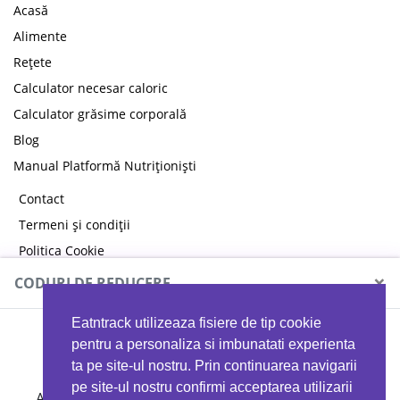
Acasă
Alimente
Rețete
Calculator necesar caloric
Calculator grăsime corporală
Blog
Manual Platformă Nutriționiști
Contact
Termeni și condiții
Politica Cookie
Politica de confidențialitate
×
CODURI DE REDUCERE
Eatntrack utilizeaza fisiere de tip cookie
MYPROTEIN
pentru a personaliza si imbunatati experienta
ta pe site-ul nostru. Prin continuarea navigarii
pe site-ul nostru confirmi acceptarea utilizarii
Ai
40%
reducere la orice comandă folosind codul