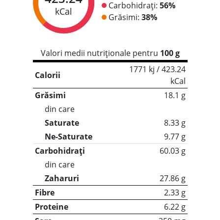
Carbohidrați:
56%
kCal
Grăsimi:
38%
Valori medii nutriționale pentru
100 g
1771 kj / 423.24
Calorii
kCal
Grăsimi
18.1 g
din care
Saturate
8.33 g
Ne-Saturate
9.77 g
Carbohidrați
60.03 g
din care
Zaharuri
27.86 g
Fibre
2.33 g
Proteine
6.22 g