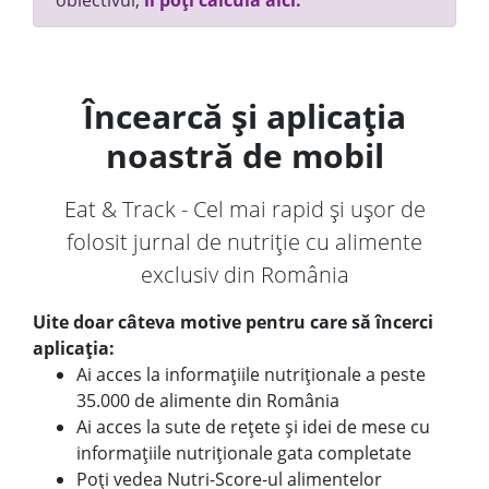
obiectivul,
îl poți calcula aici.
Încearcă și aplicația
noastră de mobil
Eat & Track - Cel mai rapid și ușor de
folosit jurnal de nutriție cu alimente
exclusiv din România
Uite doar câteva motive pentru care să încerci
aplicația:
Ai acces la informațiile nutriționale a peste
35.000 de alimente din România
Ai acces la sute de rețete și idei de mese cu
informațiile nutriționale gata completate
Poți vedea Nutri-Score-ul alimentelor