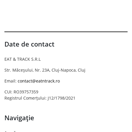
Date de contact
EAT & TRACK S.R.L
Str. Măceșului, Nr. 23A, Cluj-Napoca, Cluj
Email:
contact@eatntrack.ro
CUI: RO39757359
Registrul Comerțului: J12/1798/2021
Navigație