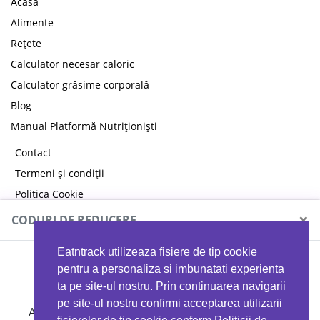
Acasă
Alimente
Rețete
Calculator necesar caloric
Calculator grăsime corporală
Blog
Manual Platformă Nutriționiști
Contact
Termeni și condiții
Politica Cookie
Politica de confidențialitate
×
CODURI DE REDUCERE
Eatntrack utilizeaza fisiere de tip cookie
MYPROTEIN
pentru a personaliza si imbunatati experienta
ta pe site-ul nostru. Prin continuarea navigarii
pe site-ul nostru confirmi acceptarea utilizarii
Ai
40%
reducere la orice comandă folosind codul