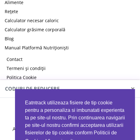
Alimente
Rețete
Calculator necesar caloric
Calculator grăsime corporală
Blog
Manual Platformă Nutriționiști
Contact
Termeni și condiții
Politica Cookie
Politica de confidențialitate
×
CODURI DE REDUCERE
Eatntrack utilizeaza fisiere de tip cookie
MYPROTEIN
pentru a personaliza si imbunatati experienta
ta pe site-ul nostru. Prin continuarea navigarii
pe site-ul nostru confirmi acceptarea utilizarii
Ai
40%
reducere la orice comandă folosind codul
fisierelor de tip cookie conform Politicii de
EATTRACK