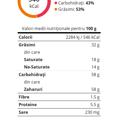
Carbohidrați:
43%
kCal
Grăsimi:
53%
Valori medii nutriționale pentru
100 g
Calorii
2284 kj / 546 kCal
Grăsimi
32 g
din care
Saturate
18 g
Ne-Saturate
14 g
Carbohidrați
58 g
din care
Zaharuri
58 g
Fibre
1.5 g
Proteine
5.5 g
Sare
230 mg