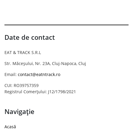
Date de contact
EAT & TRACK S.R.L
Str. Măceșului, Nr. 23A, Cluj-Napoca, Cluj
Email:
contact@eatntrack.ro
CUI: RO39757359
Registrul Comerțului: J12/1798/2021
Navigație
Acasă