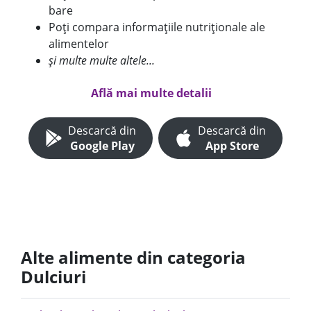
bare
Poți compara informațiile nutriționale ale
alimentelor
și multe multe altele...
Află mai multe detalii
Descarcă din
Descarcă din
Google Play
App Store
Alte alimente din categoria
Dulciuri