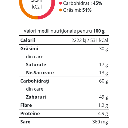
Carbohidrați:
45%
kCal
Grăsimi:
51%
Valori medii nutriționale pentru
100 g
Calorii
2222 kj / 531 kCal
Grăsimi
30 g
din care
Saturate
17 g
Ne-Saturate
13 g
Carbohidrați
60 g
din care
Zaharuri
49 g
Fibre
1.2 g
Proteine
4.9 g
Sare
360 mg