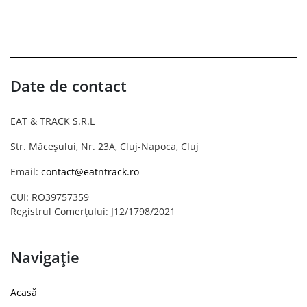
Date de contact
EAT & TRACK S.R.L
Str. Măceșului, Nr. 23A, Cluj-Napoca, Cluj
Email:
contact@eatntrack.ro
CUI: RO39757359
Registrul Comerțului: J12/1798/2021
Navigație
Acasă