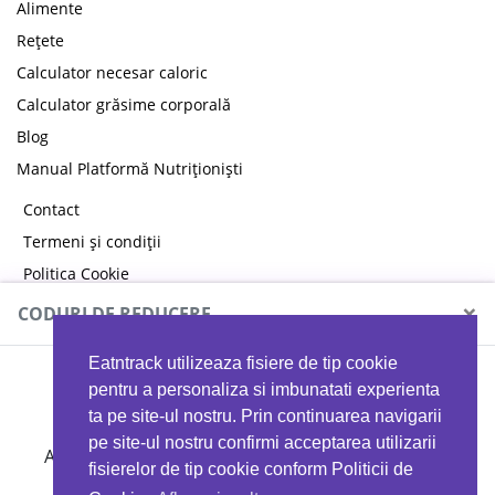
Alimente
Rețete
Calculator necesar caloric
Calculator grăsime corporală
Blog
Manual Platformă Nutriționiști
Contact
Termeni și condiții
Politica Cookie
Politica de confidențialitate
×
CODURI DE REDUCERE
Eatntrack utilizeaza fisiere de tip cookie
MYPROTEIN
pentru a personaliza si imbunatati experienta
ta pe site-ul nostru. Prin continuarea navigarii
pe site-ul nostru confirmi acceptarea utilizarii
Ai
40%
reducere la orice comandă folosind codul
fisierelor de tip cookie conform Politicii de
EATTRACK