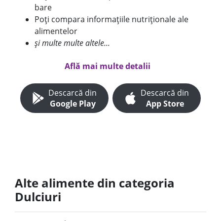
bare
Poți compara informațiile nutriționale ale
alimentelor
și multe multe altele...
Află mai multe detalii
Descarcă din
Descarcă din
Google Play
App Store
Alte alimente din categoria
Dulciuri