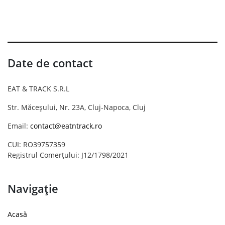
Date de contact
EAT & TRACK S.R.L
Str. Măceșului, Nr. 23A, Cluj-Napoca, Cluj
Email:
contact@eatntrack.ro
CUI: RO39757359
Registrul Comerțului: J12/1798/2021
Navigație
Acasă