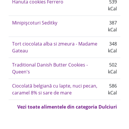
Hanuta cookies Ferrero
539
kCal
Minipișcoturi Seditky
387
kCal
Tort ciocolata alba si zmeura - Madame
348
Gateau
kCal
Traditional Danish Butter Cookies -
502
Queen's
kCal
Ciocolată belgiană cu lapte, nuci pecan,
586
caramel 8% si sare de mare
kCal
Vezi toate alimentele din categoria Dulciuri