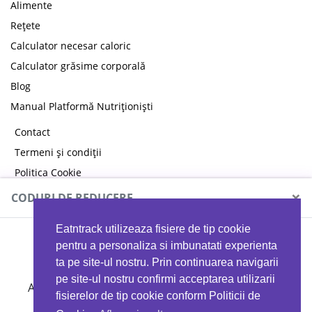
Alimente
Rețete
Calculator necesar caloric
Calculator grăsime corporală
Blog
Manual Platformă Nutriționiști
Contact
Termeni și condiții
Politica Cookie
Politica de confidențialitate
×
CODURI DE REDUCERE
Eatntrack utilizeaza fisiere de tip cookie
MYPROTEIN
pentru a personaliza si imbunatati experienta
ta pe site-ul nostru. Prin continuarea navigarii
pe site-ul nostru confirmi acceptarea utilizarii
Ai
40%
reducere la orice comandă folosind codul
fisierelor de tip cookie conform Politicii de
EATTRACK