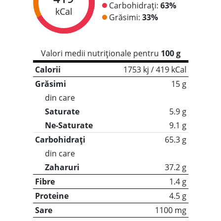
Carbohidrați:
63%
kCal
Grăsimi:
33%
Valori medii nutriționale pentru
100 g
Calorii
1753 kj / 419 kCal
Grăsimi
15 g
din care
Saturate
5.9 g
Ne-Saturate
9.1 g
Carbohidrați
65.3 g
din care
Zaharuri
37.2 g
Fibre
1.4 g
Proteine
4.5 g
Sare
1100 mg