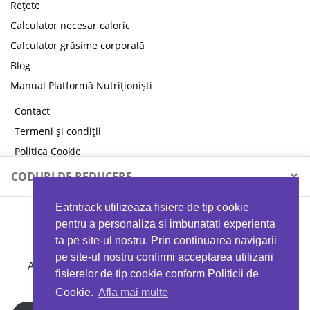
Rețete
Calculator necesar caloric
Calculator grăsime corporală
Blog
Manual Platformă Nutriționiști
Contact
Termeni și condiții
Politica Cookie
Politica de confidențialitate
×
CODURI DE REDUCERE
Eatntrack utilizeaza fisiere de tip cookie
MYPROTEIN
pentru a personaliza si imbunatati experienta
ta pe site-ul nostru. Prin continuarea navigarii
pe site-ul nostru confirmi acceptarea utilizarii
Ai
40%
reducere la orice comandă folosind codul
fisierelor de tip cookie conform Politicii de
EATTRACK
Cookie.
Afla mai multe