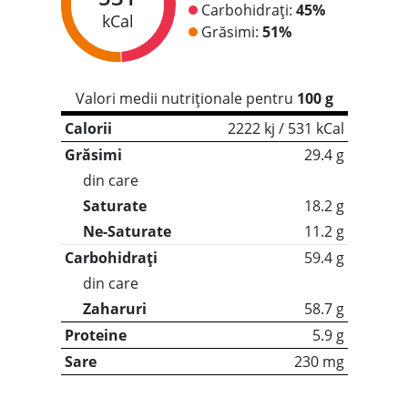
Carbohidrați:
45%
kCal
Grăsimi:
51%
Valori medii nutriționale pentru
100 g
Calorii
2222 kj / 531 kCal
Grăsimi
29.4 g
din care
Saturate
18.2 g
Ne-Saturate
11.2 g
Carbohidrați
59.4 g
din care
Zaharuri
58.7 g
Proteine
5.9 g
Sare
230 mg