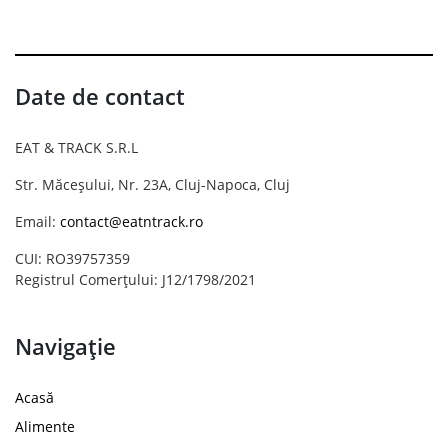
Date de contact
EAT & TRACK S.R.L
Str. Măceșului, Nr. 23A, Cluj-Napoca, Cluj
Email:
contact@eatntrack.ro
CUI: RO39757359
Registrul Comerțului: J12/1798/2021
Navigație
Acasă
Alimente