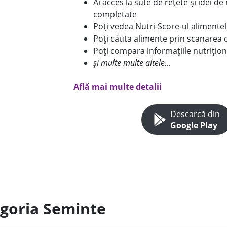
Ai acces la sute de rețete și idei d
completate
Poți vedea Nutri-Score-ul alimente
Poți căuta alimente prin scanarea 
Poți compara informațiile nutrițion
și multe multe altele...
Află mai multe detalii
Descarcă din
Google Play
egoria Seminte