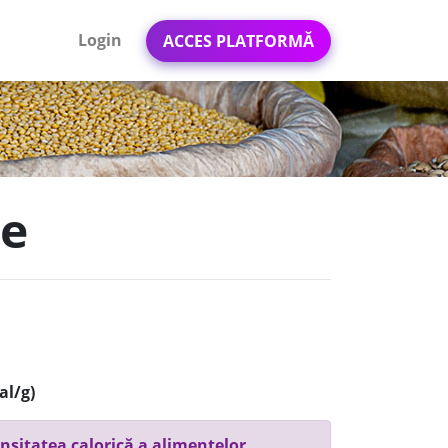
Login
ACCES PLATFORMĂ
ge
al/g)
nsitatea calorică a alimentelor