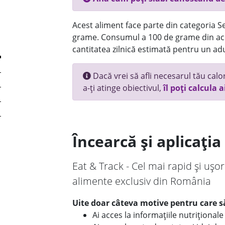
Acest aliment face parte din categoria Se
grame. Consumul a 100 de grame din ace
cantitatea zilnică estimată pentru un adu
Dacă vrei să afli necesarul tău calori
a-ți atinge obiectivul,
îl poți calcula a
Încearcă și aplicați
Eat & Track - Cel mai rapid și ușor
alimente exclusiv din România
Uite doar câteva motive pentru care să
Ai acces la informațiile nutriționa