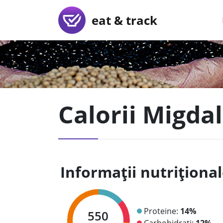
eat & track
Calorii Migda
Informații nutriționa
Proteine:
14%
550
Carbohidrați:
12%