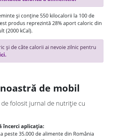
minte și conține 550 kilocalorii la 100 de
st produs reprezintă 28% aport caloric din
lt (2000 kCal).
c și de câte calorii ai nevoie zilnic pentru
ici.
a noastră de mobil
 de folosit jurnal de nutriție cu
 încerci aplicația:
le a peste 35.000 de alimente din România