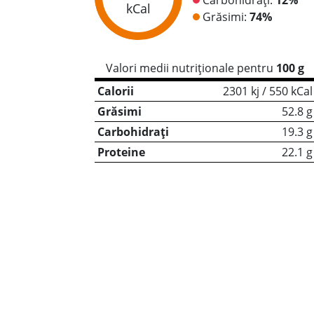
kCal
Grăsimi:
74%
Valori medii nutriționale pentru
100 g
Calorii
2301 kj / 550 kCal
Grăsimi
52.8 g
Carbohidrați
19.3 g
Proteine
22.1 g