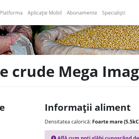
(current)
(current)
Platforma
Aplicație Mobil
Abonamente
Specialiști
le crude Mega Ima
le
Informații aliment
Densitatea calorică:
Foarte mare (5.5kC
Află cum poți slăbi cunoscând de