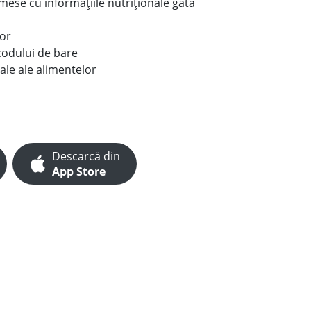
e mese cu informațiile nutriționale gata
lor
codului de bare
ale ale alimentelor
Descarcă din
App Store