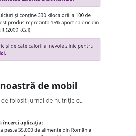
ciuri și conține 330 kilocalorii la 100 de
st produs reprezintă 16% aport caloric din
lt (2000 kCal).
c și de câte calorii ai nevoie zilnic pentru
ici.
a noastră de mobil
 de folosit jurnal de nutriție cu
 încerci aplicația:
le a peste 35.000 de alimente din România