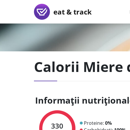
eat & track
Calorii Miere 
Informații nutriționa
Proteine:
0%
330
Carbohidrați:
100%