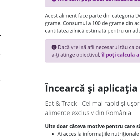
Acest aliment face parte din categoria Dul
grame. Consumul a 100 de grame din ace
cantitatea zilnică estimată pentru un adu
Dacă vrei să afli necesarul tău calori
a-ți atinge obiectivul,
îl poți calcula a
Încearcă și aplicați
Eat & Track - Cel mai rapid și ușor
alimente exclusiv din România
Uite doar câteva motive pentru care să
Ai acces la informațiile nutriționa