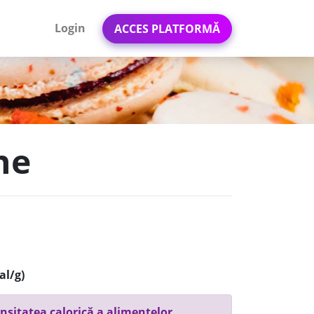
Login
ACCES PLATFORMĂ
he
al/g)
nsitatea calorică a alimentelor