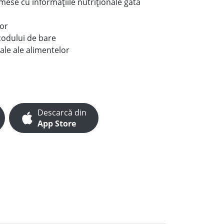
e mese cu informațiile nutriționale gata
lor
codului de bare
ale ale alimentelor
Descarcă din
App Store