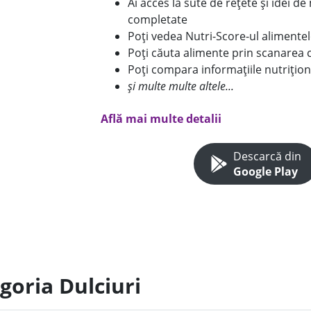
Ai acces la sute de rețete și idei d
completate
Poți vedea Nutri-Score-ul alimente
Poți căuta alimente prin scanarea 
Poți compara informațiile nutrițion
și multe multe altele...
Află mai multe detalii
Descarcă din
Google Play
goria Dulciuri