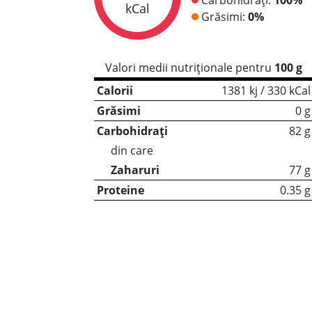
kCal
Grăsimi:
0%
Valori medii nutriționale pentru
100 g
Calorii
1381 kj / 330 kCal
Grăsimi
0 g
Carbohidrați
82 g
din care
Zaharuri
77 g
Proteine
0.35 g