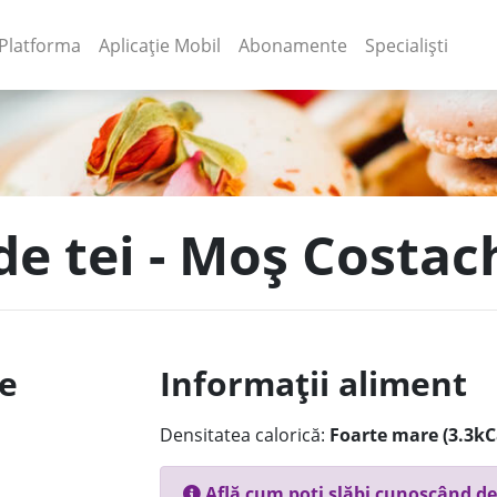
(current)
(current)
Platforma
Aplicație Mobil
Abonamente
Specialiști
de tei - Moș Costac
le
Informații aliment
Densitatea calorică:
Foarte mare (3.3kC
Află cum poți slăbi cunoscând de