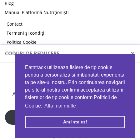
Blog
Manual Platformă Nutriționiști
Contact
Termeni și condiții
Politica Cookie
Politica de confidențialitate
×
CODURI DE REDUCERE
Eatntrack utilizeaza fisiere de tip cookie
MYPROTEIN
pentru a personaliza si imbunatati experienta
ta pe site-ul nostru. Prin continuarea navigarii
pe site-ul nostru confirmi acceptarea utilizarii
Ai
40%
reducere la orice comandă folosind codul
fisierelor de tip cookie conform Politicii de
EATTRACK
Cookie.
Afla mai multe
Profită acum
Am Inteles!
Copyright © 2026 EAT & TRACK S.R.L