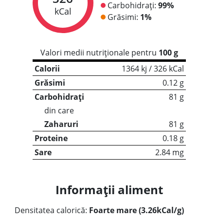
Carbohidrați:
99%
kCal
Grăsimi:
1%
Valori medii nutriționale pentru
100 g
Calorii
1364 kj / 326 kCal
Grăsimi
0.12 g
Carbohidrați
81 g
din care
Zaharuri
81 g
Proteine
0.18 g
Sare
2.84 mg
Informații aliment
Densitatea calorică:
Foarte mare (3.26kCal/g)