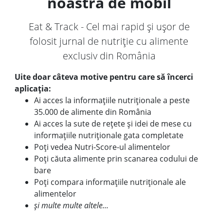
noastră de mobil
Eat & Track - Cel mai rapid și ușor de
folosit jurnal de nutriție cu alimente
exclusiv din România
Uite doar câteva motive pentru care să încerci
aplicația:
Ai acces la informațiile nutriționale a peste
35.000 de alimente din România
Ai acces la sute de rețete și idei de mese cu
informațiile nutriționale gata completate
Poți vedea Nutri-Score-ul alimentelor
Poți căuta alimente prin scanarea codului de
bare
Poți compara informațiile nutriționale ale
alimentelor
și multe multe altele...