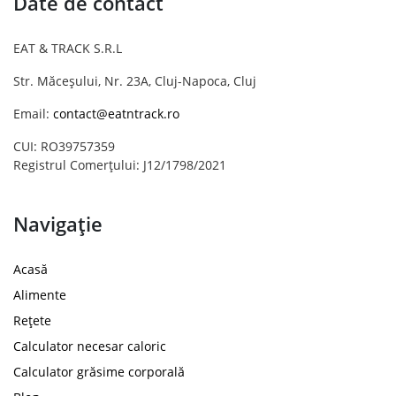
Date de contact
EAT & TRACK S.R.L
Str. Măceșului, Nr. 23A, Cluj-Napoca, Cluj
Email:
contact@eatntrack.ro
CUI: RO39757359
Registrul Comerțului: J12/1798/2021
Navigație
Acasă
Alimente
Rețete
Calculator necesar caloric
Calculator grăsime corporală