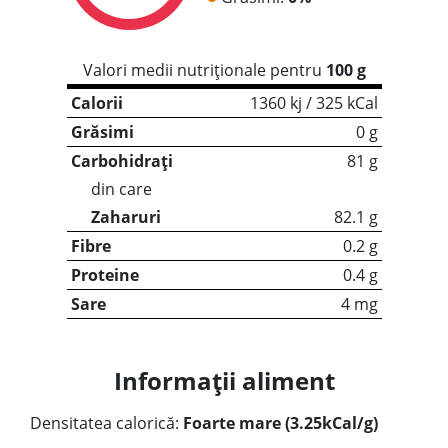
Valori medii nutriționale pentru
100 g
Calorii
1360 kj / 325 kCal
Grăsimi
0 g
Carbohidrați
81 g
din care
Zaharuri
82.1 g
Fibre
0.2 g
Proteine
0.4 g
Sare
4 mg
Informații aliment
Densitatea calorică:
Foarte mare (3.25kCal/g)