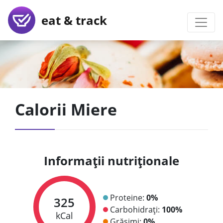
eat & track
Calorii Miere
Informații nutriționale
Proteine:
0%
325
Carbohidrați:
100%
kCal
Grăsimi:
0%