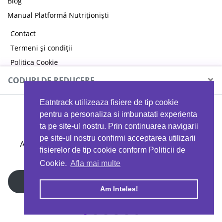
Blog
Manual Platformă Nutriționiști
Contact
Termeni și condiții
Politica Cookie
Politica de confidențialitate
×
CODURI DE REDUCERE
Eatntrack utilizeaza fisiere de tip cookie
MYPROTEIN
pentru a personaliza si imbunatati experienta
ta pe site-ul nostru. Prin continuarea navigarii
pe site-ul nostru confirmi acceptarea utilizarii
Ai
40%
reducere la orice comandă folosind codul
fisierelor de tip cookie conform Politicii de
EATTRACK
Cookie.
Afla mai multe
Profită acum
Am Inteles!
Copyright © 2026 EAT & TRACK S.R.L