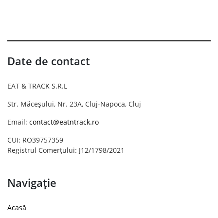
Date de contact
EAT & TRACK S.R.L
Str. Măceșului, Nr. 23A, Cluj-Napoca, Cluj
Email:
contact@eatntrack.ro
CUI: RO39757359
Registrul Comerțului: J12/1798/2021
Navigație
Acasă