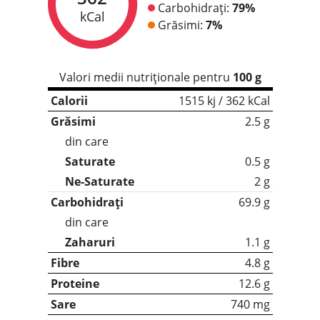
Carbohidrați:
79%
kCal
Grăsimi:
7%
Valori medii nutriționale pentru
100 g
Calorii
1515 kj / 362 kCal
Grăsimi
2.5 g
din care
Saturate
0.5 g
Ne-Saturate
2 g
Carbohidrați
69.9 g
din care
Zaharuri
1.1 g
Fibre
4.8 g
Proteine
12.6 g
Sare
740 mg