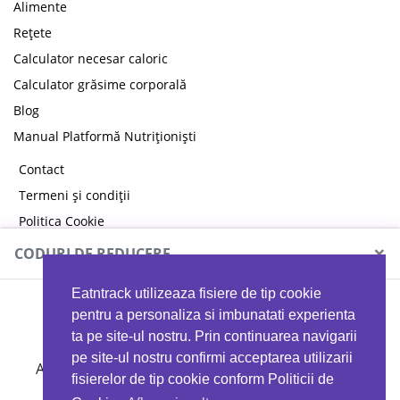
Alimente
Rețete
Calculator necesar caloric
Calculator grăsime corporală
Blog
Manual Platformă Nutriționiști
Contact
Termeni și condiții
Politica Cookie
Politica de confidențialitate
×
CODURI DE REDUCERE
Eatntrack utilizeaza fisiere de tip cookie
MYPROTEIN
pentru a personaliza si imbunatati experienta
ta pe site-ul nostru. Prin continuarea navigarii
pe site-ul nostru confirmi acceptarea utilizarii
Ai
40%
reducere la orice comandă folosind codul
fisierelor de tip cookie conform Politicii de
EATTRACK