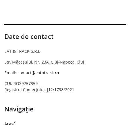
Date de contact
EAT & TRACK S.R.L
Str. Măceșului, Nr. 23A, Cluj-Napoca, Cluj
Email:
contact@eatntrack.ro
CUI: RO39757359
Registrul Comerțului: J12/1798/2021
Navigație
Acasă