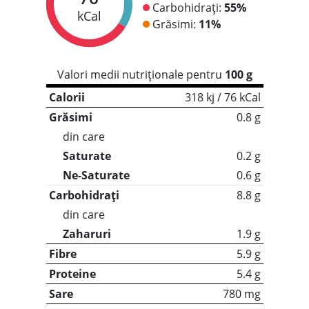
Carbohidrați:
55%
kCal
Grăsimi:
11%
Valori medii nutriționale pentru
100 g
Calorii
318 kj / 76 kCal
Grăsimi
0.8 g
din care
Saturate
0.2 g
Ne-Saturate
0.6 g
Carbohidrați
8.8 g
din care
Zaharuri
1.9 g
Fibre
5.9 g
Proteine
5.4 g
Sare
780 mg