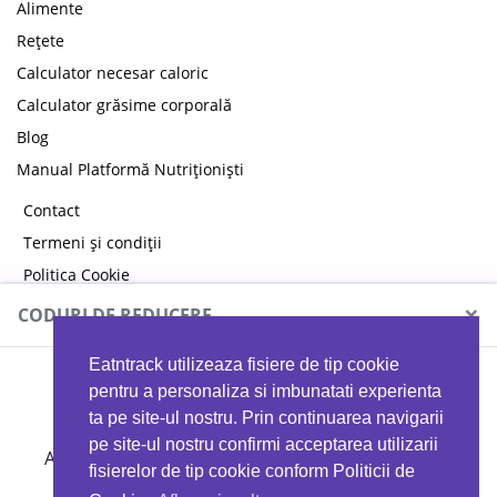
Alimente
Rețete
Calculator necesar caloric
Calculator grăsime corporală
Blog
Manual Platformă Nutriționiști
Contact
Termeni și condiții
Politica Cookie
Politica de confidențialitate
×
CODURI DE REDUCERE
Eatntrack utilizeaza fisiere de tip cookie
MYPROTEIN
pentru a personaliza si imbunatati experienta
ta pe site-ul nostru. Prin continuarea navigarii
pe site-ul nostru confirmi acceptarea utilizarii
Ai
40%
reducere la orice comandă folosind codul
fisierelor de tip cookie conform Politicii de
EATTRACK