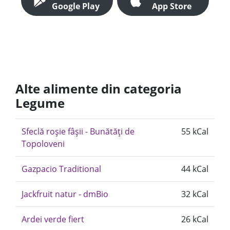
Google Play
App Store
Alte alimente din categoria
Legume
Sfeclă roșie fâșii - Bunătăți de
55 kCal
Topoloveni
Gazpacio Traditional
44 kCal
Jackfruit natur - dmBio
32 kCal
Ardei verde fiert
26 kCal