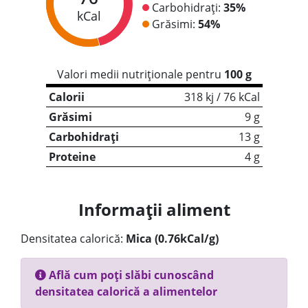
Carbohidrați:
35%
kCal
Grăsimi:
54%
Valori medii nutriționale pentru
100 g
Calorii
318 kj / 76 kCal
Grăsimi
9 g
Carbohidrați
13 g
Proteine
4 g
Informații aliment
Densitatea calorică:
Mica (0.76kCal/g)
Află cum poți slăbi cunoscând
densitatea calorică a alimentelor