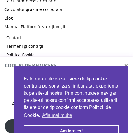
Calculator necesar caloric
Calculator grăsime corporală
Blog
Manual Platformă Nutriționiști
Contact
Termeni și condiții
Politica Cookie
Politica de confidențialitate
×
CODURI DE REDUCERE
Eatntrack utilizeaza fisiere de tip cookie
MYPROTEIN
pentru a personaliza si imbunatati experienta
ta pe site-ul nostru. Prin continuarea navigarii
pe site-ul nostru confirmi acceptarea utilizarii
Ai
40%
reducere la orice comandă folosind codul
fisierelor de tip cookie conform Politicii de
EATTRACK
Cookie.
Afla mai multe
Profită acum
Am Inteles!