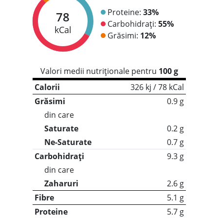
Proteine:
33%
78
Carbohidrați:
55%
kCal
Grăsimi:
12%
Valori medii nutriționale pentru
100 g
Calorii
326 kj / 78 kCal
Grăsimi
0.9 g
din care
Saturate
0.2 g
Ne-Saturate
0.7 g
Carbohidrați
9.3 g
din care
Zaharuri
2.6 g
Fibre
5.1 g
Proteine
5.7 g