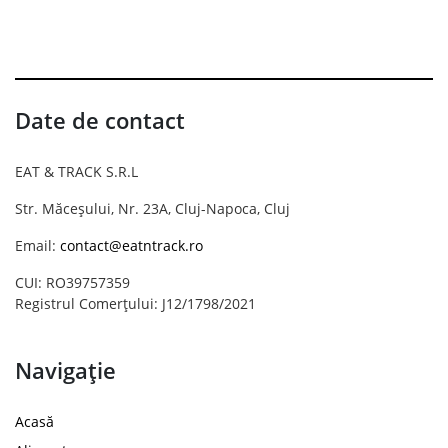
Date de contact
EAT & TRACK S.R.L
Str. Măceșului, Nr. 23A, Cluj-Napoca, Cluj
Email:
contact@eatntrack.ro
CUI: RO39757359
Registrul Comerțului: J12/1798/2021
Navigație
Acasă