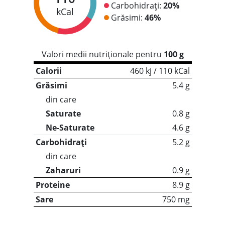
Carbohidrați:
20%
kCal
Grăsimi:
46%
Valori medii nutriționale pentru
100 g
Calorii
460 kj / 110 kCal
Grăsimi
5.4 g
din care
Saturate
0.8 g
Ne-Saturate
4.6 g
Carbohidrați
5.2 g
din care
Zaharuri
0.9 g
Proteine
8.9 g
Sare
750 mg