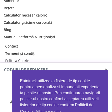
Alimente
Rețete
Calculator necesar caloric
Calculator grăsime corporală
Blog
Manual Platformă Nutriționiști
Contact
Termeni și condiții
Politica Cookie
Politica de confidențialitate
×
CODURI DE REDUCERE
Eatntrack utilizeaza fisiere de tip cookie
MYPROTEIN
pentru a personaliza si imbunatati experienta
ta pe site-ul nostru. Prin continuarea navigarii
pe site-ul nostru confirmi acceptarea utilizarii
Ai
40%
reducere la orice comandă folosind codul
fisierelor de tip cookie conform Politicii de
EATTRACK
Cookie.
Afla mai multe