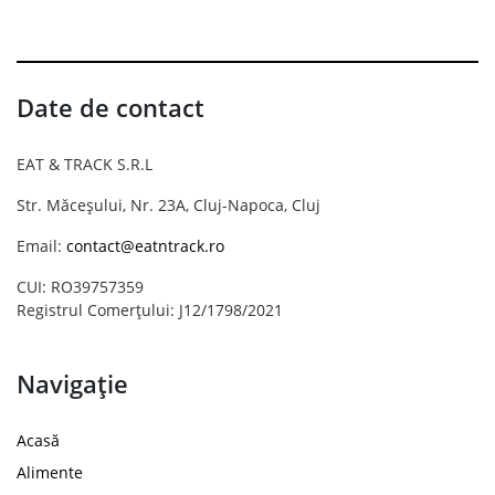
Date de contact
EAT & TRACK S.R.L
Str. Măceșului, Nr. 23A, Cluj-Napoca, Cluj
Email:
contact@eatntrack.ro
CUI: RO39757359
Registrul Comerțului: J12/1798/2021
Navigație
Acasă
Alimente