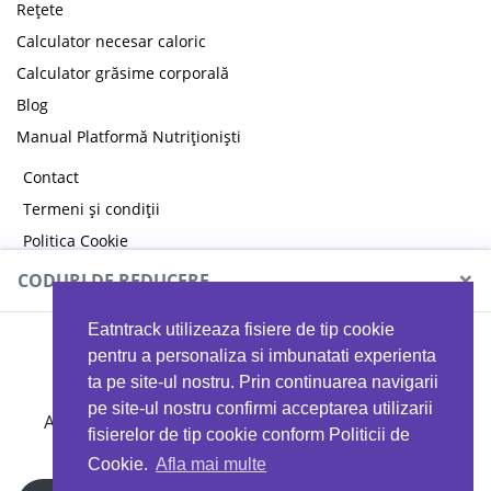
Rețete
Calculator necesar caloric
Calculator grăsime corporală
Blog
Manual Platformă Nutriționiști
Contact
Termeni și condiții
Politica Cookie
Politica de confidențialitate
×
CODURI DE REDUCERE
Eatntrack utilizeaza fisiere de tip cookie
MYPROTEIN
pentru a personaliza si imbunatati experienta
ta pe site-ul nostru. Prin continuarea navigarii
pe site-ul nostru confirmi acceptarea utilizarii
Ai
40%
reducere la orice comandă folosind codul
fisierelor de tip cookie conform Politicii de
EATTRACK
Cookie.
Afla mai multe