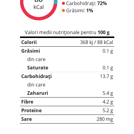
Carbohidrați:
72%
kCal
Grăsimi:
1%
Valori medii nutriționale pentru
100 g
Calorii
368 kj / 88 kCal
Grăsimi
0.1 g
din care
Saturate
0.1 g
Carbohidrați
13.7 g
din care
Zaharuri
5.4 g
Fibre
4.2 g
Proteine
5.2 g
Sare
280 mg