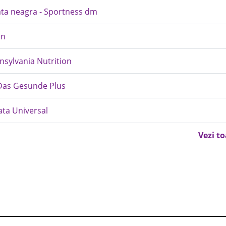
olata neagra - Sportness dm
in
ansylvania Nutrition
Das Gesunde Plus
ata Universal
Vezi t