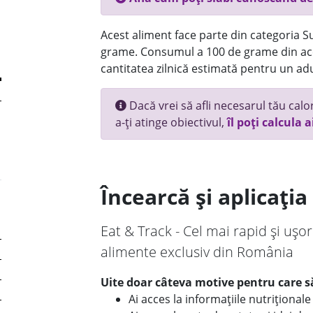
Acest aliment face parte din categoria Su
grame. Consumul a 100 de grame din ace
cantitatea zilnică estimată pentru un adu
Dacă vrei să afli necesarul tău calori
a-ți atinge obiectivul,
îl poți calcula a
Încearcă și aplicați
Eat & Track - Cel mai rapid și ușor
alimente exclusiv din România
Uite doar câteva motive pentru care să
Ai acces la informațiile nutriționa