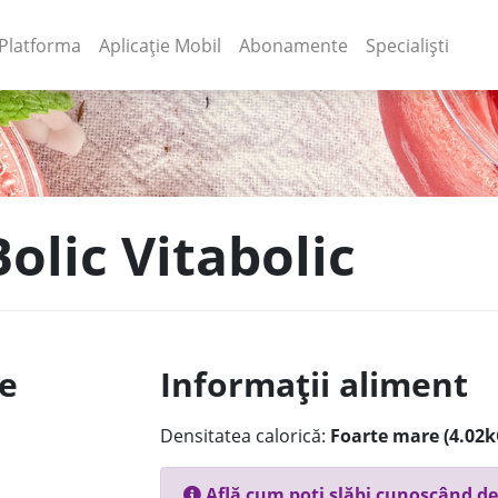
(current)
(current)
Platforma
Aplicație Mobil
Abonamente
Specialiști
olic Vitabolic
le
Informații aliment
Densitatea calorică:
Foarte mare (4.02k
Află cum poți slăbi cunoscând de