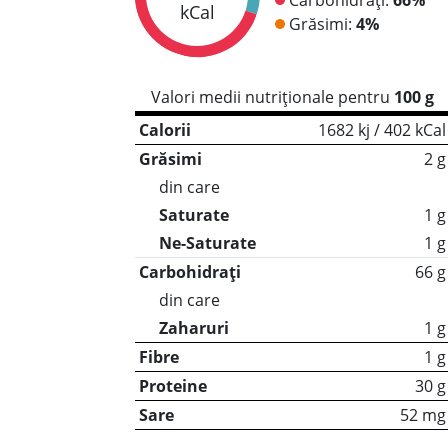
kCal
Grăsimi:
4%
Valori medii nutriționale pentru
100 g
Calorii
1682 kj / 402 kCal
Grăsimi
2 g
din care
Saturate
1 g
Ne-Saturate
1 g
Carbohidrați
66 g
din care
Zaharuri
1 g
Fibre
1 g
Proteine
30 g
Sare
52 mg