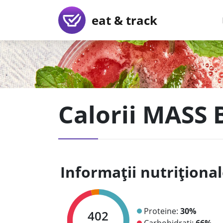
eat & track
Calorii MASS B
Informații nutriționa
Proteine:
30%
402
Carbohidrați:
66%