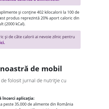
plimente și conține 402 kilocalorii la 100 de
st produs reprezintă 20% aport caloric din
lt (2000 kCal).
c și de câte calorii ai nevoie zilnic pentru
ici.
a noastră de mobil
 de folosit jurnal de nutriție cu
 încerci aplicația:
le a peste 35.000 de alimente din România