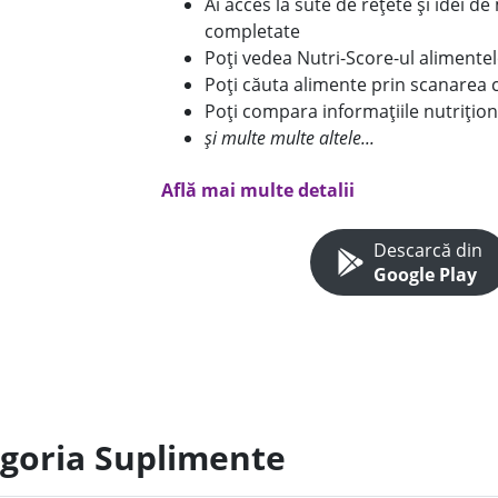
Ai acces la sute de rețete și idei d
completate
Poți vedea Nutri-Score-ul alimente
Poți căuta alimente prin scanarea 
Poți compara informațiile nutrițion
și multe multe altele...
Află mai multe detalii
Descarcă din
Google Play
egoria Suplimente