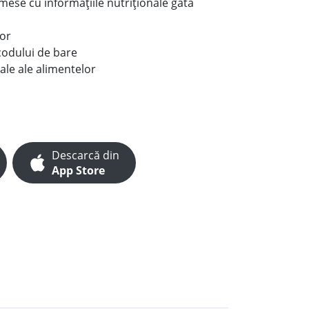
e mese cu informațiile nutriționale gata
lor
codului de bare
ale ale alimentelor
Descarcă din
App Store