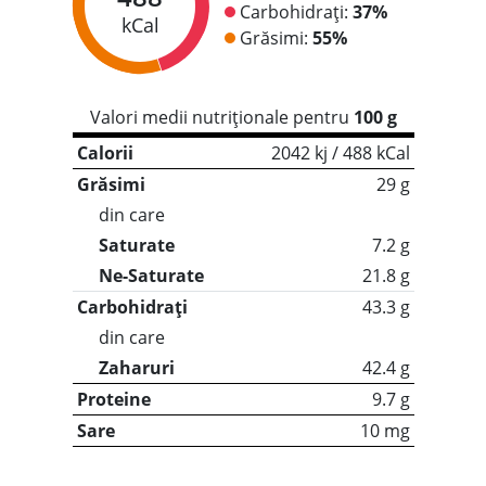
Carbohidrați:
37%
kCal
Grăsimi:
55%
Valori medii nutriționale pentru
100 g
Calorii
2042 kj / 488 kCal
Grăsimi
29 g
din care
Saturate
7.2 g
Ne-Saturate
21.8 g
Carbohidrați
43.3 g
din care
Zaharuri
42.4 g
Proteine
9.7 g
Sare
10 mg