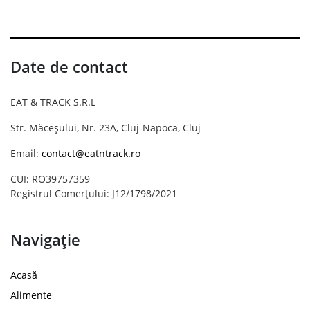
Date de contact
EAT & TRACK S.R.L
Str. Măceșului, Nr. 23A, Cluj-Napoca, Cluj
Email:
contact@eatntrack.ro
CUI: RO39757359
Registrul Comerțului: J12/1798/2021
Navigație
Acasă
Alimente