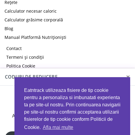
Rețete
Calculator necesar caloric
Calculator grăsime corporală
Blog
Manual Platformă Nutriționiști
Contact
Termeni și condiții
Politica Cookie
Politica de confidențialitate
×
CODURI DE REDUCERE
Eatntrack utilizeaza fisiere de tip cookie
MYPROTEIN
pentru a personaliza si imbunatati experienta
ta pe site-ul nostru. Prin continuarea navigarii
pe site-ul nostru confirmi acceptarea utilizarii
Ai
40%
reducere la orice comandă folosind codul
fisierelor de tip cookie conform Politicii de
EATTRACK
Cookie.
Afla mai multe