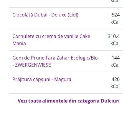
kCal
Ciocolată Dubai - Deluxe (Lidl)
524
kCal
Cornulete cu crema de vanilie Cake
310.4
Mania
kCal
Gem de Prune Fara Zahar Ecologic/Bio
144
- ZWERGENWIESE
kCal
Prăjitură căpșuni - Magura
420
kCal
Vezi toate alimentele din categoria Dulciuri