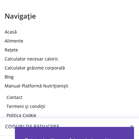
Navigație
Acasă
Alimente
Rețete
Calculator necesar caloric
Calculator grăsime corporală
Blog
Manual Platformă Nutriționiști
Contact
Termeni și condiții
Politica Cookie
Politica de confidențialitate
×
CODURI DE REDUCERE