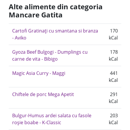
Alte alimente din categoria
Mancare Gatita
Cartofi Gratinați cu smantana si branza
170
- Aviko
kCal
Gyoza Beef Bulgogi - Dumplings cu
178
carne de vita - Bibigo
kCal
Magic Asia Curry - Maggi
441
kCal
Chiftele de porc Mega Apetit
291
kCal
Bulgur-Humus ardei salata cu fasole
203
roșie boabe - K-Classic
kCal