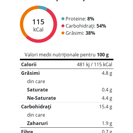
Proteine:
8%
115
Carbohidrați:
54%
kCal
Grăsimi:
38%
Valori medii nutriționale pentru
100 g
Calorii
481 kj / 115 kCal
Grăsimi
4.8 g
din care
Saturate
0.4 g
Ne-Saturate
4.4 g
Carbohidrați
15.4 g
din care
Zaharuri
1.9 g
Fibre
0.7 g