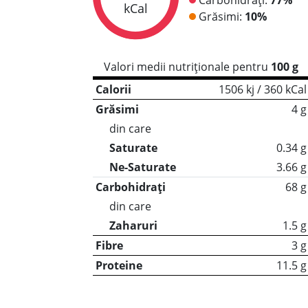
kCal
Grăsimi:
10%
Valori medii nutriționale pentru
100 g
Calorii
1506 kj / 360 kCal
Grăsimi
4 g
din care
Saturate
0.34 g
Ne-Saturate
3.66 g
Carbohidrați
68 g
din care
Zaharuri
1.5 g
Fibre
3 g
Proteine
11.5 g