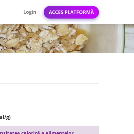
Login
ACCES PLATFORMĂ
al/g)
nsitatea calorică a alimentelor