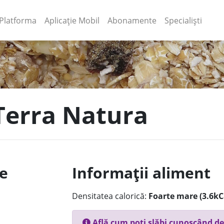
(current)
(current)
Platforma
Aplicație Mobil
Abonamente
Specialiști
 Terra Natura
le
Informații aliment
Densitatea calorică:
Foarte mare (3.6kC
Află cum poți slăbi cunoscând de