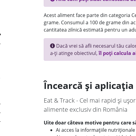
Acest aliment face parte din categoria Ce
grame. Consumul a 100 de grame din ace
cantitatea zilnică estimată pentru un adu
Dacă vrei să afli necesarul tău calori
a-ți atinge obiectivul,
îl poți calcula a
Încearcă și aplicați
Eat & Track - Cel mai rapid și ușor
alimente exclusiv din România
Uite doar câteva motive pentru care să
Ai acces la informațiile nutriționa