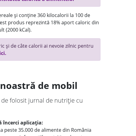
reale și conține 360 kilocalorii la 100 de
st produs reprezintă 18% aport caloric din
lt (2000 kCal).
c și de câte calorii ai nevoie zilnic pentru
ici.
a noastră de mobil
 de folosit jurnal de nutriție cu
 încerci aplicația:
le a peste 35.000 de alimente din România