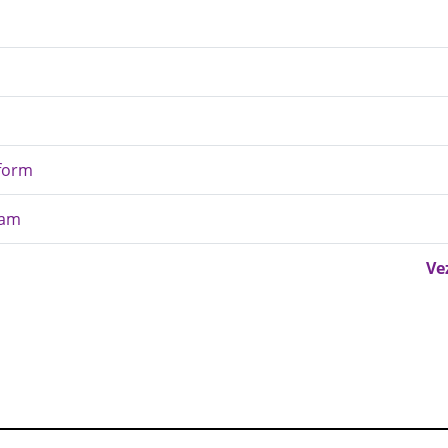
eform
eam
Ve