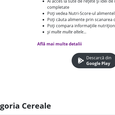
Ai acces la sute de rețete și idei d
completate
Poți vedea Nutri-Score-ul alimente
Poți căuta alimente prin scanarea 
Poți compara informațiile nutrițion
și multe multe altele...
Află mai multe detalii
Descarcă din
Google Play
egoria Cereale