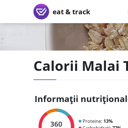
eat & track
Calorii Malai
Informații nutriționa
Proteine:
13%
360
Carbohidrați:
77%