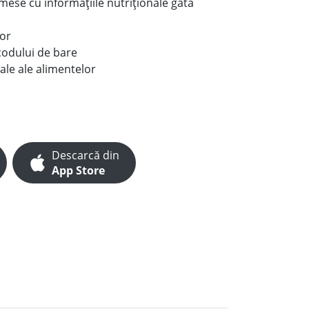
e mese cu informațiile nutriționale gata
lor
codului de bare
ale ale alimentelor
Descarcă din
App Store