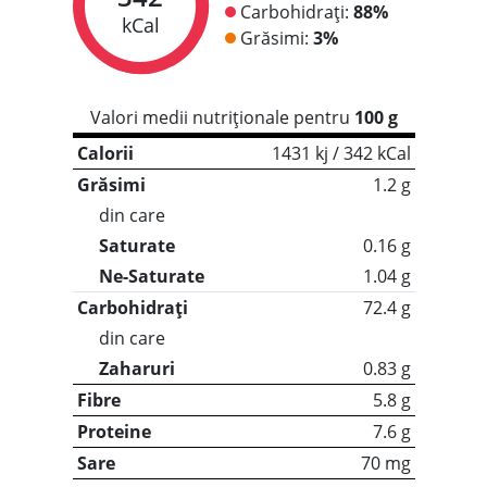
Carbohidrați:
88%
kCal
Grăsimi:
3%
Valori medii nutriționale pentru
100 g
Calorii
1431 kj / 342 kCal
Grăsimi
1.2 g
din care
Saturate
0.16 g
Ne-Saturate
1.04 g
Carbohidrați
72.4 g
din care
Zaharuri
0.83 g
Fibre
5.8 g
Proteine
7.6 g
Sare
70 mg