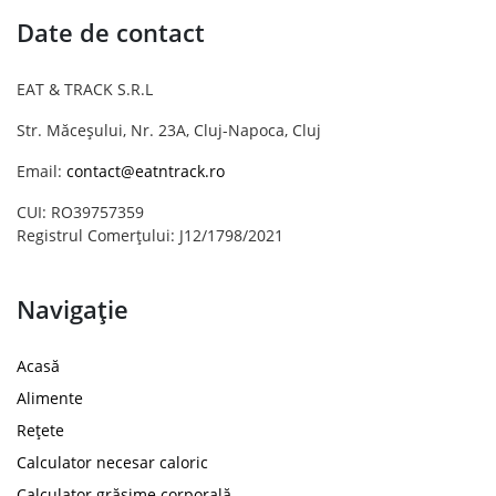
Date de contact
EAT & TRACK S.R.L
Str. Măceșului, Nr. 23A, Cluj-Napoca, Cluj
Email:
contact@eatntrack.ro
CUI: RO39757359
Registrul Comerțului: J12/1798/2021
Navigație
Acasă
Alimente
Rețete
Calculator necesar caloric
Calculator grăsime corporală