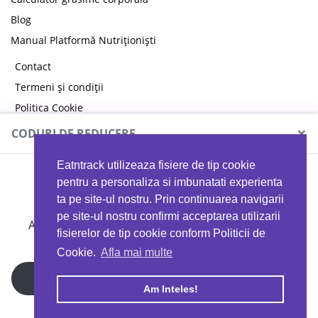
Blog
Manual Platformă Nutriționiști
Contact
Termeni și condiții
Politica Cookie
Politica de confidențialitate
×
CODURI DE REDUCERE
Eatntrack utilizeaza fisiere de tip cookie
MYPROTEIN
pentru a personaliza si imbunatati experienta
ta pe site-ul nostru. Prin continuarea navigarii
pe site-ul nostru confirmi acceptarea utilizarii
Ai
40%
reducere la orice comandă folosind codul
fisierelor de tip cookie conform Politicii de
EATTRACK
Cookie.
Afla mai multe
Profită acum
Am Inteles!
Copyright © 2026 EAT & TRACK S.R.L