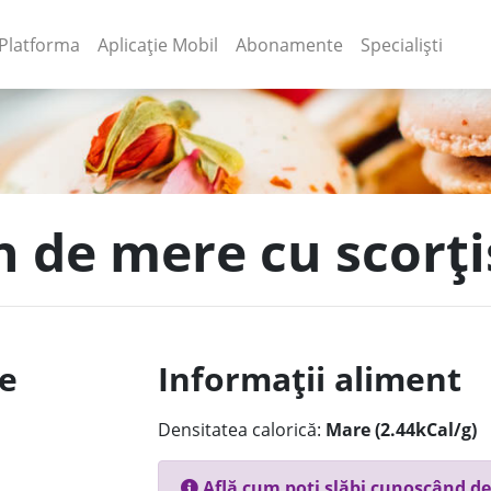
(current)
(current)
Platforma
Aplicație Mobil
Abonamente
Specialiști
n de mere cu scorți
le
Informații aliment
Densitatea calorică:
Mare (2.44kCal/g)
Află cum poți slăbi cunoscând de