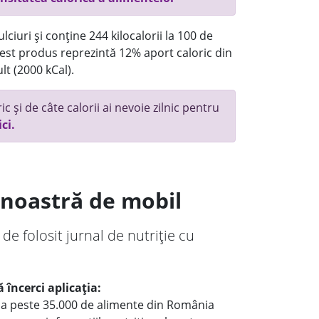
ciuri și conține 244 kilocalorii la 100 de
st produs reprezintă 12% aport caloric din
lt (2000 kCal).
c și de câte calorii ai nevoie zilnic pentru
ici.
a noastră de mobil
 de folosit jurnal de nutriție cu
 încerci aplicația:
le a peste 35.000 de alimente din România