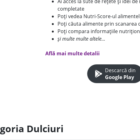
Ai acces la sute de rețete și idei d
completate
Poți vedea Nutri-Score-ul alimente
Poți căuta alimente prin scanarea 
Poți compara informațiile nutrițion
și multe multe altele...
Află mai multe detalii
Descarcă din
Google Play
goria Dulciuri