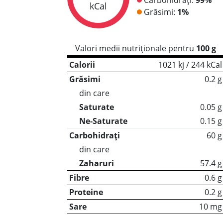
kCal
Grăsimi:
1%
Valori medii nutriționale pentru
100 g
Calorii
1021 kj / 244 kCal
Grăsimi
0.2 g
din care
Saturate
0.05 g
Ne-Saturate
0.15 g
Carbohidrați
60 g
din care
Zaharuri
57.4 g
Fibre
0.6 g
Proteine
0.2 g
Sare
10 mg