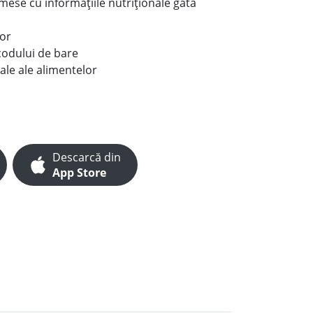
e mese cu informațiile nutriționale gata
lor
codului de bare
ale ale alimentelor
Descarcă din
App Store