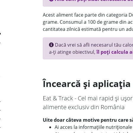
Acest aliment face parte din categoria Dul
grame. Consumul a 100 de grame din ace
cantitatea zilnică estimată pentru un adu
Dacă vrei să afli necesarul tău calori
a-ți atinge obiectivul,
îl poți calcula a
Încearcă și aplicați
Eat & Track - Cel mai rapid și ușor
alimente exclusiv din România
Uite doar câteva motive pentru care să
Ai acces la informațiile nutriționa