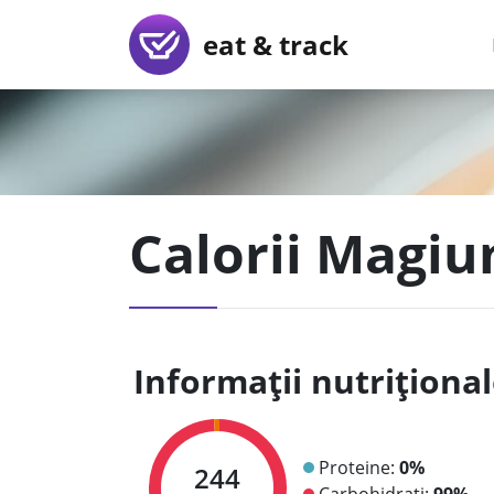
eat & track
Calorii Magiu
Informații nutriționa
Proteine:
0%
244
Carbohidrați:
99%