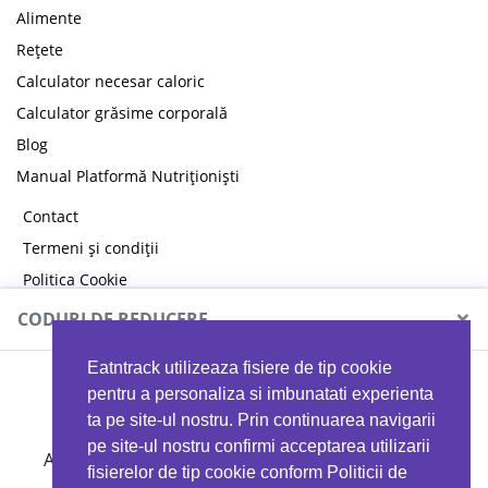
Alimente
Rețete
Calculator necesar caloric
Calculator grăsime corporală
Blog
Manual Platformă Nutriționiști
Contact
Termeni și condiții
Politica Cookie
Politica de confidențialitate
×
CODURI DE REDUCERE
Eatntrack utilizeaza fisiere de tip cookie
MYPROTEIN
pentru a personaliza si imbunatati experienta
ta pe site-ul nostru. Prin continuarea navigarii
pe site-ul nostru confirmi acceptarea utilizarii
Ai
40%
reducere la orice comandă folosind codul
fisierelor de tip cookie conform Politicii de
EATTRACK