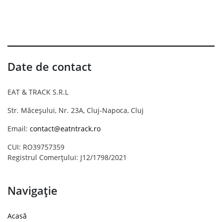
Date de contact
EAT & TRACK S.R.L
Str. Măceșului, Nr. 23A, Cluj-Napoca, Cluj
Email:
contact@eatntrack.ro
CUI: RO39757359
Registrul Comerțului: J12/1798/2021
Navigație
Acasă