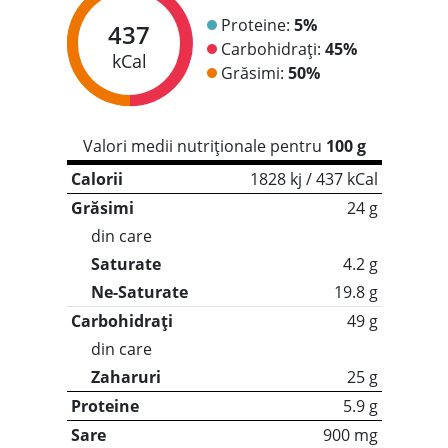
Proteine:
5%
437
Carbohidrați:
45%
kCal
Grăsimi:
50%
Valori medii nutriționale pentru
100 g
Calorii
1828 kj / 437 kCal
Grăsimi
24 g
din care
Saturate
4.2 g
Ne-Saturate
19.8 g
Carbohidrați
49 g
din care
Zaharuri
25 g
Proteine
5.9 g
Sare
900 mg