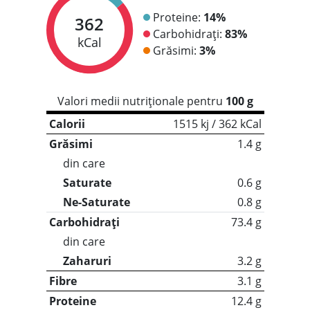
Proteine:
14%
362
Carbohidrați:
83%
kCal
Grăsimi:
3%
Valori medii nutriționale pentru
100 g
Calorii
1515 kj / 362 kCal
Grăsimi
1.4 g
din care
Saturate
0.6 g
Ne-Saturate
0.8 g
Carbohidrați
73.4 g
din care
Zaharuri
3.2 g
Fibre
3.1 g
Proteine
12.4 g