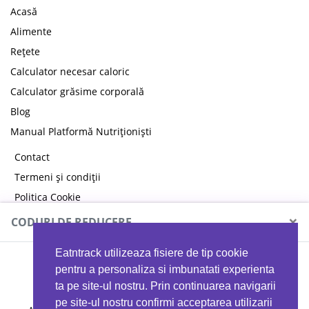
Acasă
Alimente
Rețete
Calculator necesar caloric
Calculator grăsime corporală
Blog
Manual Platformă Nutriționiști
Contact
Termeni și condiții
Politica Cookie
Politica de confidențialitate
×
CODURI DE REDUCERE
Eatntrack utilizeaza fisiere de tip cookie
MYPROTEIN
pentru a personaliza si imbunatati experienta
ta pe site-ul nostru. Prin continuarea navigarii
pe site-ul nostru confirmi acceptarea utilizarii