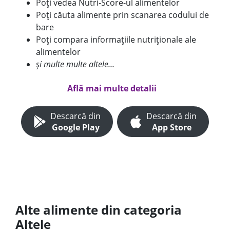
Poți vedea Nutri-Score-ul alimentelor
Poți căuta alimente prin scanarea codului de
bare
Poți compara informațiile nutriționale ale
alimentelor
și multe multe altele...
Află mai multe detalii
Descarcă din
Descarcă din
Google Play
App Store
Alte alimente din categoria
Altele