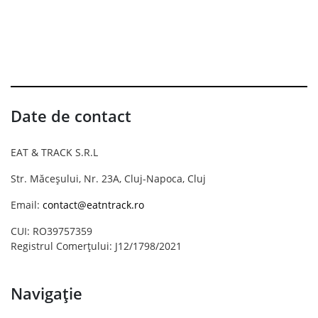
Date de contact
EAT & TRACK S.R.L
Str. Măceșului, Nr. 23A, Cluj-Napoca, Cluj
Email:
contact@eatntrack.ro
CUI: RO39757359
Registrul Comerțului: J12/1798/2021
Navigație