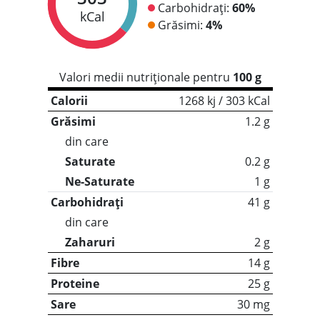
Carbohidrați:
60%
kCal
Grăsimi:
4%
Valori medii nutriționale pentru
100 g
Calorii
1268 kj / 303 kCal
Grăsimi
1.2 g
din care
Saturate
0.2 g
Ne-Saturate
1 g
Carbohidrați
41 g
din care
Zaharuri
2 g
Fibre
14 g
Proteine
25 g
Sare
30 mg