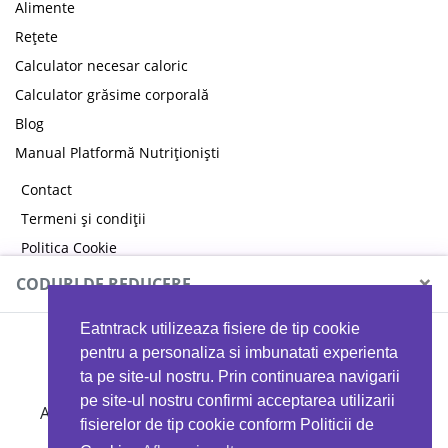
Alimente
Rețete
Calculator necesar caloric
Calculator grăsime corporală
Blog
Manual Platformă Nutriționiști
Contact
Termeni și condiții
Politica Cookie
Politica de confidențialitate
×
CODURI DE REDUCERE
Eatntrack utilizeaza fisiere de tip cookie
MYPROTEIN
pentru a personaliza si imbunatati experienta
ta pe site-ul nostru. Prin continuarea navigarii
pe site-ul nostru confirmi acceptarea utilizarii
Ai
40%
reducere la orice comandă folosind codul
fisierelor de tip cookie conform Politicii de
EATTRACK