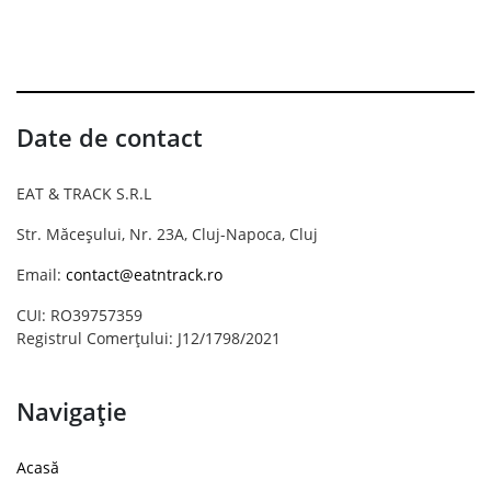
Date de contact
EAT & TRACK S.R.L
Str. Măceșului, Nr. 23A, Cluj-Napoca, Cluj
Email:
contact@eatntrack.ro
CUI: RO39757359
Registrul Comerțului: J12/1798/2021
Navigație
Acasă