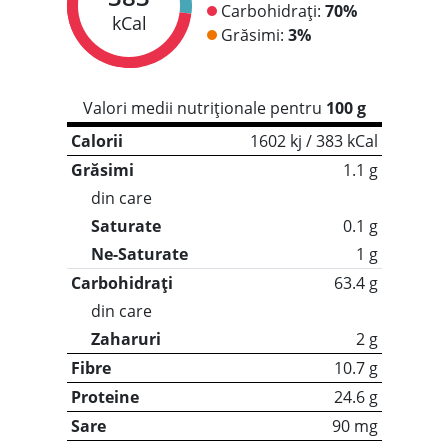
Carbohidrați:
70%
kCal
Grăsimi:
3%
Valori medii nutriționale pentru
100 g
Calorii
1602 kj / 383 kCal
Grăsimi
1.1 g
din care
Saturate
0.1 g
Ne-Saturate
1 g
Carbohidrați
63.4 g
din care
Zaharuri
2 g
Fibre
10.7 g
Proteine
24.6 g
Sare
90 mg