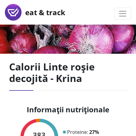
eat & track
Calorii Linte roșie
decojită - Krina
Informații nutriționale
Proteine:
27%
383