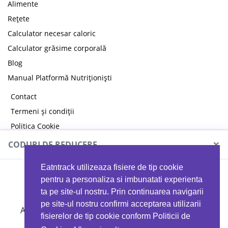
Alimente
Rețete
Calculator necesar caloric
Calculator grăsime corporală
Blog
Manual Platformă Nutriționiști
Contact
Termeni și condiții
Politica Cookie
Politica de confidențialitate
×
CODURI DE REDUCERE
Eatntrack utilizeaza fisiere de tip cookie
MYPROTEIN
pentru a personaliza si imbunatati experienta
ta pe site-ul nostru. Prin continuarea navigarii
pe site-ul nostru confirmi acceptarea utilizarii
Ai
40%
reducere la orice comandă folosind codul
fisierelor de tip cookie conform Politicii de
EATTRACK