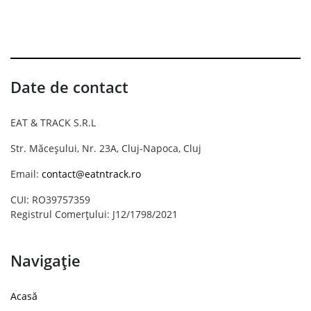
Date de contact
EAT & TRACK S.R.L
Str. Măceșului, Nr. 23A, Cluj-Napoca, Cluj
Email:
contact@eatntrack.ro
CUI: RO39757359
Registrul Comerțului: J12/1798/2021
Navigație
Acasă