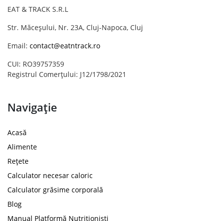
EAT & TRACK S.R.L
Str. Măceșului, Nr. 23A, Cluj-Napoca, Cluj
Email:
contact@eatntrack.ro
CUI: RO39757359
Registrul Comerțului: J12/1798/2021
Navigație
Acasă
Alimente
Rețete
Calculator necesar caloric
Calculator grăsime corporală
Blog
Manual Platformă Nutriționiști