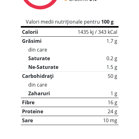
Valori medii nutriționale pentru
100 g
Calorii
1435 kj / 343 kCal
Grăsimi
1.7 g
din care
Saturate
0.2 g
Ne-Saturate
1.5 g
Carbohidrați
50 g
din care
Zaharuri
1 g
Fibre
16 g
Proteine
24 g
Sare
10 mg