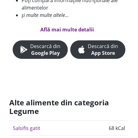
Poți compara informațiile nutriționale ale
alimentelor
și multe multe altele...
Află mai multe detalii
Descarcă din
Descarcă din
Google Play
App Store
Alte alimente din categoria
Legume
Salsifis gatit
68 kCal