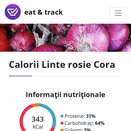
eat & track
Calorii Linte rosie Cora
Informații nutriționale
Proteine:
31%
343
Carbohidrați:
64%
kCal
Grăsimi:
5%