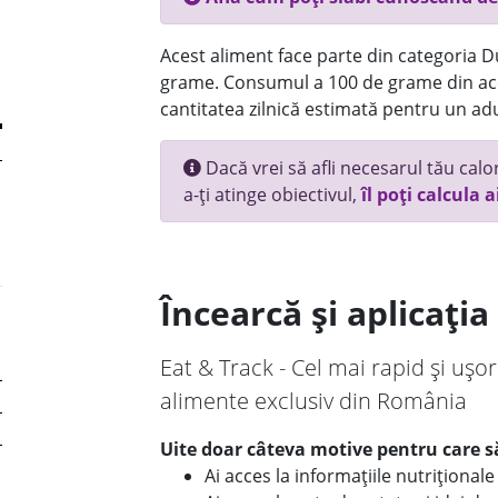
Acest aliment face parte din categoria Dul
grame. Consumul a 100 de grame din ace
cantitatea zilnică estimată pentru un adu
Dacă vrei să afli necesarul tău calori
a-ți atinge obiectivul,
îl poți calcula a
Încearcă și aplicați
Eat & Track - Cel mai rapid și ușor
alimente exclusiv din România
Uite doar câteva motive pentru care să
Ai acces la informațiile nutriționa