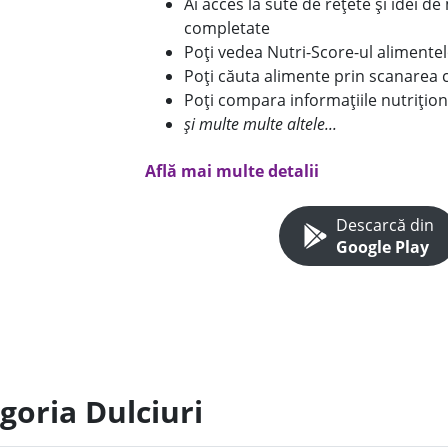
Ai acces la sute de rețete și idei d
completate
Poți vedea Nutri-Score-ul alimente
Poți căuta alimente prin scanarea 
Poți compara informațiile nutrițion
și multe multe altele...
Află mai multe detalii
Descarcă din
Google Play
goria Dulciuri