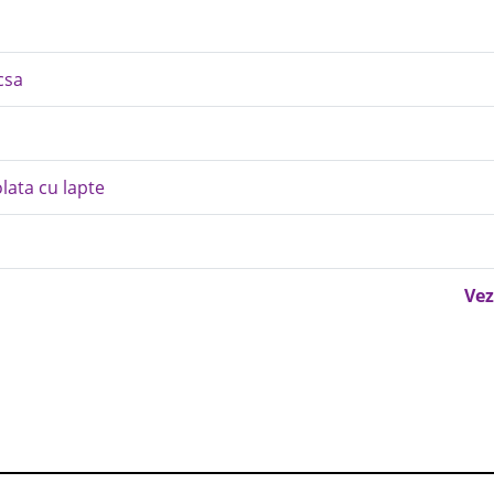
csa
olata cu lapte
Vez