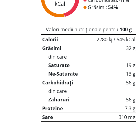
kCal
Grăsimi:
54%
Valori medii nutriționale pentru
100 g
Calorii
2280 kj / 545 kCal
Grăsimi
32 g
din care
Saturate
19 g
Ne-Saturate
13 g
Carbohidrați
56 g
din care
Zaharuri
56 g
Proteine
7.3 g
Sare
310 mg