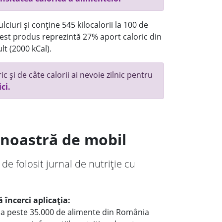
ciuri și conține 545 kilocalorii la 100 de
st produs reprezintă 27% aport caloric din
lt (2000 kCal).
c și de câte calorii ai nevoie zilnic pentru
ici.
a noastră de mobil
 de folosit jurnal de nutriție cu
 încerci aplicația:
le a peste 35.000 de alimente din România