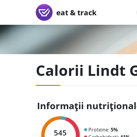
eat & track
Calorii Lindt
Informații nutriționa
Proteine:
5%
545
Carbohidrați:
41%