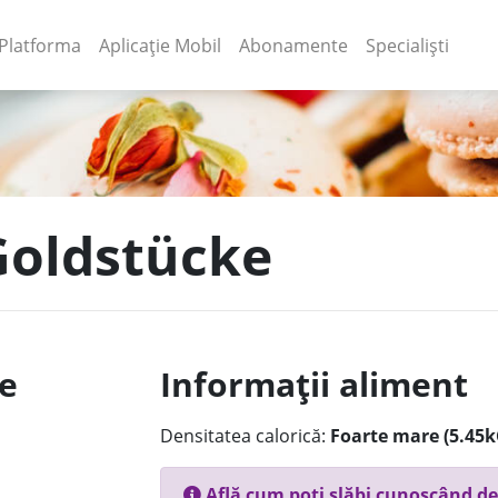
(current)
(current)
Platforma
Aplicație Mobil
Abonamente
Specialiști
 Goldstücke
le
Informații aliment
Densitatea calorică:
Foarte mare (5.45k
Află cum poți slăbi cunoscând de