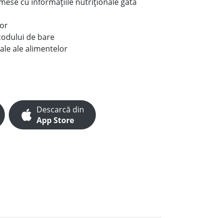
e mese cu informațiile nutriționale gata
lor
codului de bare
ale ale alimentelor
Descarcă din
App Store