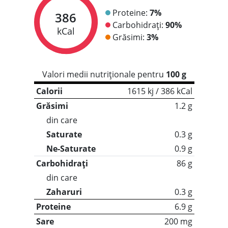
Proteine:
7%
386
Carbohidrați:
90%
kCal
Grăsimi:
3%
Valori medii nutriționale pentru
100 g
Calorii
1615 kj / 386 kCal
Grăsimi
1.2 g
din care
Saturate
0.3 g
Ne-Saturate
0.9 g
Carbohidrați
86 g
din care
Zaharuri
0.3 g
Proteine
6.9 g
Sare
200 mg