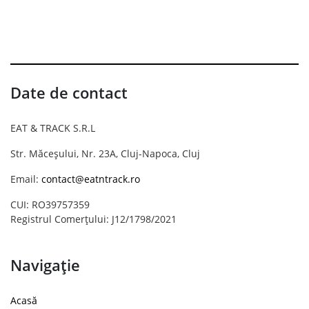
Date de contact
EAT & TRACK S.R.L
Str. Măceșului, Nr. 23A, Cluj-Napoca, Cluj
Email:
contact@eatntrack.ro
CUI: RO39757359
Registrul Comerțului: J12/1798/2021
Navigație
Acasă