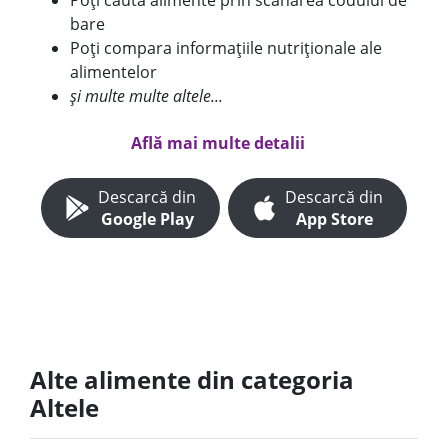
Poți căuta alimente prin scanarea codului de
bare
Poți compara informațiile nutriționale ale
alimentelor
și multe multe altele...
Află mai multe detalii
Descarcă din
Descarcă din
Google Play
App Store
Alte alimente din categoria
Altele