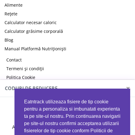
Alimente
Rețete
Calculator necesar caloric
Calculator grăsime corporală
Blog
Manual Platformă Nutriționiști
Contact
Termeni și condiții
Politica Cookie
Politica de confidențialitate
×
CODURI DE REDUCERE
Eatntrack utilizeaza fisiere de tip cookie
MYPROTEIN
pentru a personaliza si imbunatati experienta
ta pe site-ul nostru. Prin continuarea navigarii
pe site-ul nostru confirmi acceptarea utilizarii
Ai
40%
reducere la orice comandă folosind codul
fisierelor de tip cookie conform Politicii de
EATTRACK