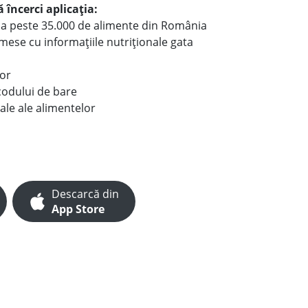
 încerci aplicația:
le a peste 35.000 de alimente din România
e mese cu informațiile nutriționale gata
lor
codului de bare
ale ale alimentelor
Descarcă din
App Store