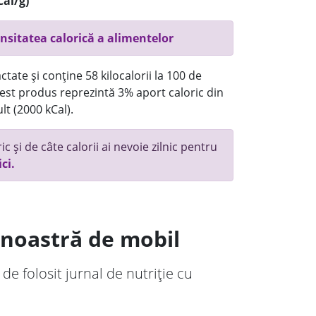
Cal/g)
nsitatea calorică a alimentelor
tate și conține 58 kilocalorii la 100 de
st produs reprezintă 3% aport caloric din
lt (2000 kCal).
c și de câte calorii ai nevoie zilnic pentru
ici.
a noastră de mobil
 de folosit jurnal de nutriție cu