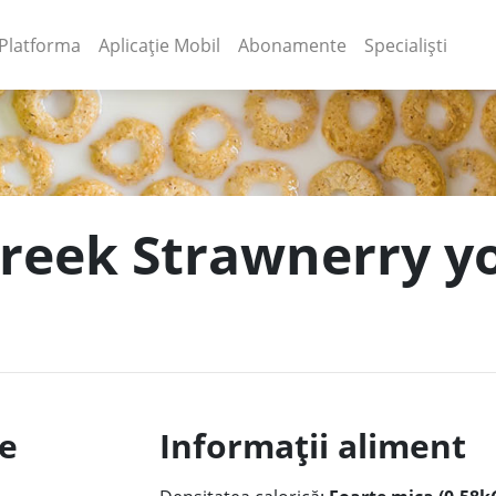
(current)
(current)
Platforma
Aplicație Mobil
Abonamente
Specialiști
greek Strawnerry yo
le
Informații aliment