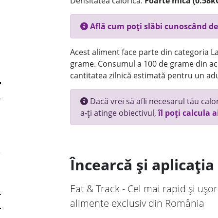
Densitatea calorică:
Foarte mica (0.58k
Află cum poți slăbi cunoscând de
Acest aliment face parte din categoria Lac
grame. Consumul a 100 de grame din ace
cantitatea zilnică estimată pentru un adu
Dacă vrei să afli necesarul tău calori
a-ți atinge obiectivul,
îl poți calcula a
Încearcă și aplicați
Eat & Track - Cel mai rapid și ușor
alimente exclusiv din România