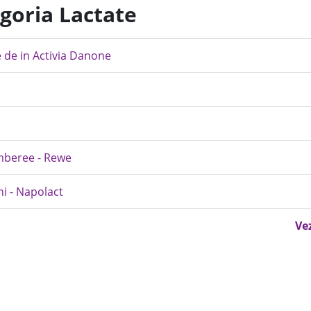
egoria Lactate
 de in Activia Danone
imberee - Rewe
i - Napolact
Ve