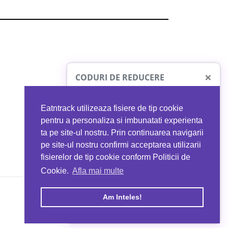
×
CODURI DE REDUCERE
Eatntrack utilizeaza fisiere de tip cookie
O41
MYPROTEIN
pentru a personaliza si imbunatati experienta
ta pe site-ul nostru. Prin continuarea navigarii
 orice comandă
Ai
40%
reducere la orice comandă
pe site-ul nostru confirmi acceptarea utilizarii
EATNTRACK
folosind codul
EATTRACK
fisierelor de tip cookie conform Politicii de
Cookie.
Afla mai multe
acum
Profită acum
Am Inteles!
Copyright © 2026 EAT & TRACK S.R.L