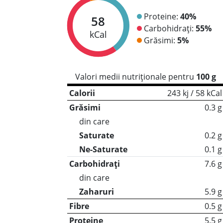
Proteine:
40%
58
Carbohidrați:
55%
kCal
Grăsimi:
5%
Valori medii nutriționale pentru
100 g
Calorii
243 kj / 58 kCal
Grăsimi
0.3 g
din care
Saturate
0.2 g
Ne-Saturate
0.1 g
Carbohidrați
7.6 g
din care
Zaharuri
5.9 g
Fibre
0.5 g
Proteine
5.5 g