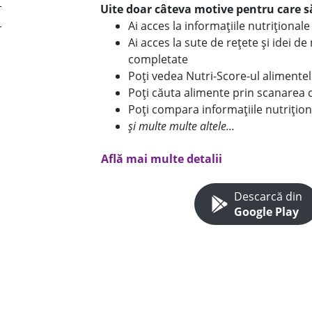
Uite doar câteva motive pentru care să
Ai acces la informațiile nutriționa
Ai acces la sute de rețete și idei d
completate
Poți vedea Nutri-Score-ul alimente
Poți căuta alimente prin scanarea 
Poți compara informațiile nutrițion
și multe multe altele...
Află mai multe detalii
Descarcă din
Google Play