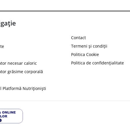
gație
Contact
Termeni și condiții
te
Politica Cookie
Politica de confidențialitate
ator necesar caloric
PROT
ator grăsime corporală
Ai
10%
reducere la
folosind codul
 Platformă Nutriționiști
Profită 