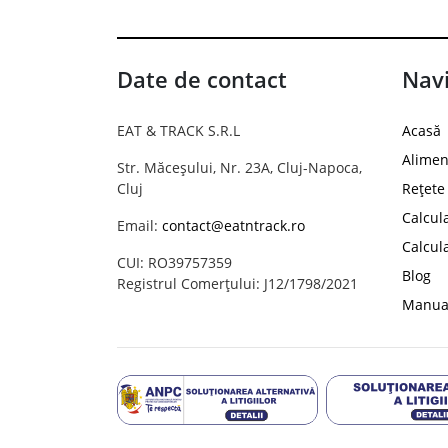
Date de contact
Navi
EAT & TRACK S.R.L
Acasă
Alimen
Str. Măceșului, Nr. 23A, Cluj-Napoca,
Cluj
Rețete
Calcul
Email:
contact@eatntrack.ro
Calcul
CUI: RO39757359
Blog
Registrul Comerțului: J12/1798/2021
Manual