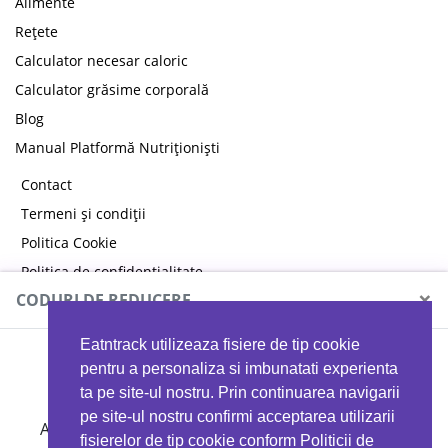
Alimente
Rețete
Calculator necesar caloric
Calculator grăsime corporală
Blog
Manual Platformă Nutriționiști
Contact
Termeni și condiții
Politica Cookie
Politica de confidențialitate
×
CODURI DE REDUCERE
Eatntrack utilizeaza fisiere de tip cookie
MYPROTEIN
pentru a personaliza si imbunatati experienta
ta pe site-ul nostru. Prin continuarea navigarii
pe site-ul nostru confirmi acceptarea utilizarii
Ai
40%
reducere la orice comandă folosind codul
fisierelor de tip cookie conform Politicii de