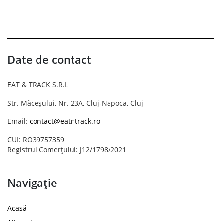
Date de contact
EAT & TRACK S.R.L
Str. Măceșului, Nr. 23A, Cluj-Napoca, Cluj
Email:
contact@eatntrack.ro
CUI: RO39757359
Registrul Comerțului: J12/1798/2021
Navigație
Acasă