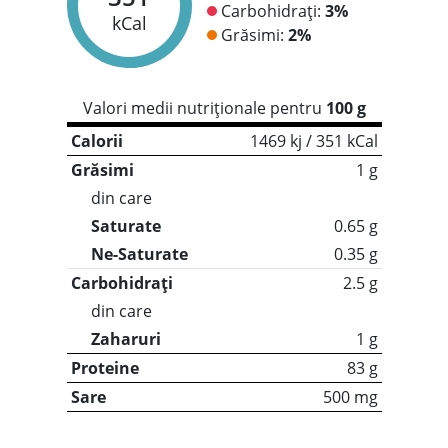
Carbohidrați:
3%
kCal
Grăsimi:
2%
Valori medii nutriționale pentru
100 g
Calorii
1469 kj / 351 kCal
Grăsimi
1 g
din care
Saturate
0.65 g
Ne-Saturate
0.35 g
Carbohidrați
2.5 g
din care
Zaharuri
1 g
Proteine
83 g
Sare
500 mg