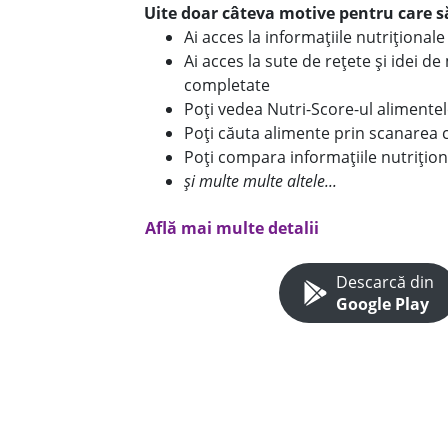
Uite doar câteva motive pentru care să
Ai acces la informațiile nutriționa
Ai acces la sute de rețete și idei d
completate
Poți vedea Nutri-Score-ul alimente
Poți căuta alimente prin scanarea 
Poți compara informațiile nutrițion
și multe multe altele...
Află mai multe detalii
Descarcă din
Google Play