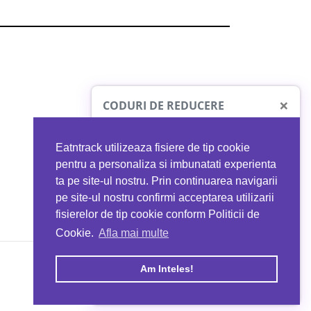
×
CODURI DE REDUCERE
Eatntrack utilizeaza fisiere de tip cookie
O41
MYPROTEIN
pentru a personaliza si imbunatati experienta
ta pe site-ul nostru. Prin continuarea navigarii
 orice comandă
Ai
40%
reducere la orice comandă
pe site-ul nostru confirmi acceptarea utilizarii
EATNTRACK
folosind codul
EATTRACK
fisierelor de tip cookie conform Politicii de
Cookie.
Afla mai multe
acum
Profită acum
Am Inteles!
Copyright © 2026 EAT & TRACK S.R.L