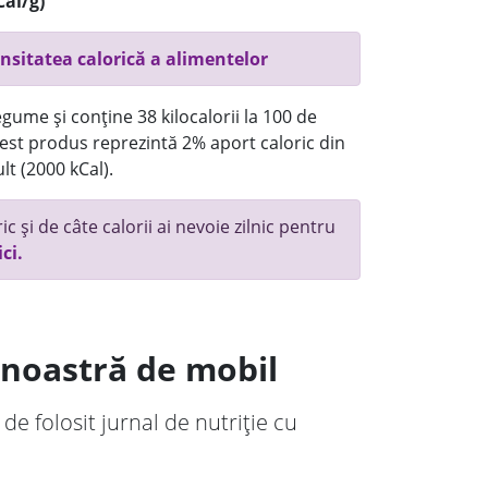
Cal/g)
nsitatea calorică a alimentelor
gume și conține 38 kilocalorii la 100 de
st produs reprezintă 2% aport caloric din
lt (2000 kCal).
c și de câte calorii ai nevoie zilnic pentru
ici.
a noastră de mobil
 de folosit jurnal de nutriție cu