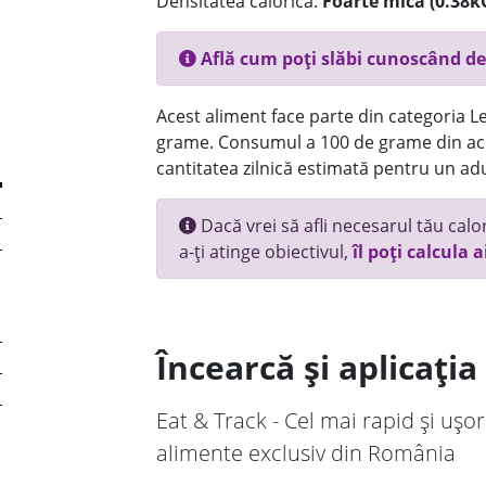
Densitatea calorică:
Foarte mica (0.38k
Află cum poți slăbi cunoscând de
Acest aliment face parte din categoria Le
grame. Consumul a 100 de grame din ace
cantitatea zilnică estimată pentru un adu
Dacă vrei să afli necesarul tău calori
a-ți atinge obiectivul,
îl poți calcula a
Încearcă și aplicați
Eat & Track - Cel mai rapid și ușor
alimente exclusiv din România