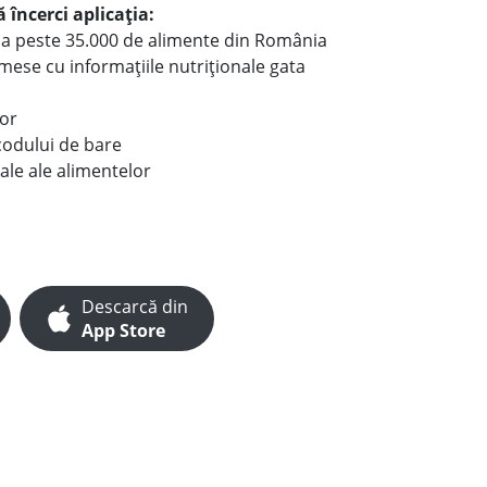
 încerci aplicația:
le a peste 35.000 de alimente din România
e mese cu informațiile nutriționale gata
lor
codului de bare
ale ale alimentelor
Descarcă din
App Store