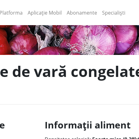
(current)
(current)
Platforma
Aplicație Mobil
Abonamente
Specialiști
e de vară congelat
le
Informații aliment