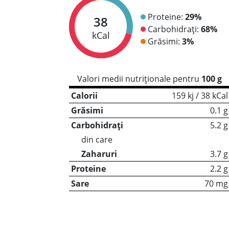
Proteine:
29%
38
Carbohidrați:
68%
kCal
Grăsimi:
3%
Valori medii nutriționale pentru
100 g
Calorii
159 kj / 38 kCal
Grăsimi
0.1 g
Carbohidrați
5.2 g
din care
Zaharuri
3.7 g
Proteine
2.2 g
Sare
70 mg