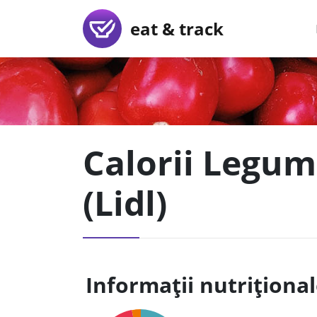
eat & track
Calorii Legum
(Lidl)
Informații nutriționa