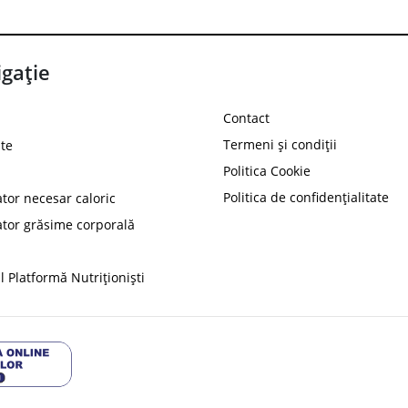
gație
Contact
Termeni și condiții
te
Politica Cookie
Politica de confidențialitate
ator necesar caloric
PROT
ator grăsime corporală
Ai
10%
reducere la
folosind codul
 Platformă Nutriționiști
Profită 