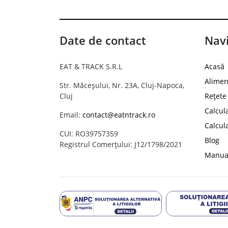
Date de contact
Navi
EAT & TRACK S.R.L
Acasă
Alimen
Str. Măceșului, Nr. 23A, Cluj-Napoca,
Cluj
Rețete
Calcul
Email:
contact@eatntrack.ro
Calcul
CUI: RO39757359
Blog
Registrul Comerțului: J12/1798/2021
Manual