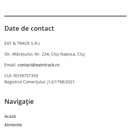
Date de contact
EAT & TRACK S.R.L
Str. Măceșului, Nr. 23A, Cluj-Napoca, Cluj
Email:
contact@eatntrack.ro
CUI: RO39757359
Registrul Comerțului: J12/1798/2021
Navigație
Acasă
Alimente