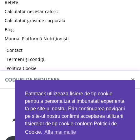
Rețete
Calculator necesar caloric
Calculator grăsime corporală
Blog
Manual Platformă Nutriționiști
Contact
Termeni și condiții
Politica Cookie
Politica de confidențialitate
×
CODURI DE REDUCERE
Eatntrack utilizeaza fisiere de tip cookie
MYPROTEIN
pentru a personaliza si imbunatati experienta
ta pe site-ul nostru. Prin continuarea navigarii
pe site-ul nostru confirmi acceptarea utilizarii
Ai
40%
reducere la orice comandă folosind codul
fisierelor de tip cookie conform Politicii de
EATTRACK
Cookie.
Afla mai multe