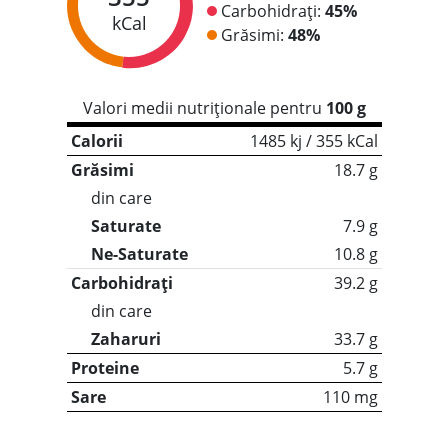
Carbohidrați:
45%
kCal
Grăsimi:
48%
Valori medii nutriționale pentru
100 g
Calorii
1485 kj / 355 kCal
Grăsimi
18.7 g
din care
Saturate
7.9 g
Ne-Saturate
10.8 g
Carbohidrați
39.2 g
din care
Zaharuri
33.7 g
Proteine
5.7 g
Sare
110 mg