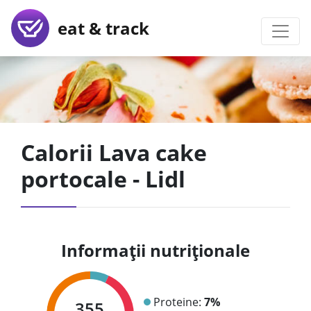
eat & track
Calorii Lava cake
portocale - Lidl
Informații nutriționale
Proteine:
7%
355