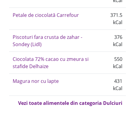
kCal
Petale de ciocolată Carrefour
371.5
kCal
Piscoturi fara crusta de zahar -
376
Sondey (Lidl)
kCal
Ciocolata 72% cacao cu zmeura si
550
stafide Delhaize
kCal
Magura nor cu lapte
431
kCal
Vezi toate alimentele din categoria Dulciuri