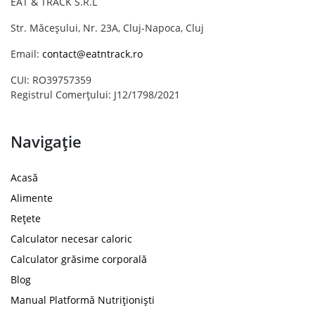
EAT & TRACK S.R.L
Str. Măceșului, Nr. 23A, Cluj-Napoca, Cluj
Email:
contact@eatntrack.ro
CUI: RO39757359
Registrul Comerțului: J12/1798/2021
Navigație
Acasă
Alimente
Rețete
Calculator necesar caloric
Calculator grăsime corporală
Blog
Manual Platformă Nutriționiști