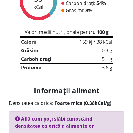
Carbohidrați:
54%
kCal
Grăsimi:
8%
Valori medii nutriționale pentru
100 g
Calorii
159 kj / 38 kCal
Grăsimi
0.3 g
Carbohidrați
5.1 g
Proteine
3.6 g
Informații aliment
Densitatea calorică:
Foarte mica (0.38kCal/g)
Află cum poți slăbi cunoscând
densitatea calorică a alimentelor