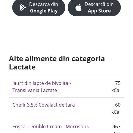
Descarcă din
Descarcă din
Google Play
App Store
Alte alimente din categoria
Lactate
Iaurt din lapte de bivolita -
75
Transilvania Lactate
kCal
Chefir 3.5% Covalact de tara
60
kCal
Frișcă - Double Cream - Morrisons
467