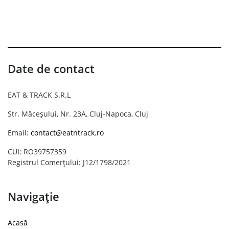
Date de contact
EAT & TRACK S.R.L
Str. Măceșului, Nr. 23A, Cluj-Napoca, Cluj
Email:
contact@eatntrack.ro
CUI: RO39757359
Registrul Comerțului: J12/1798/2021
Navigație
Acasă