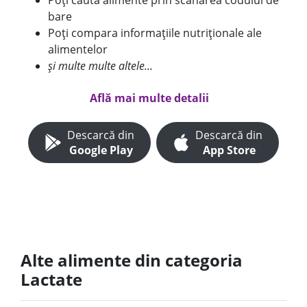
Poți căuta alimente prin scanarea codului de
bare
Poți compara informațiile nutriționale ale
alimentelor
și multe multe altele...
Află mai multe detalii
Descarcă din
Descarcă din
Google Play
App Store
Alte alimente din categoria
Lactate