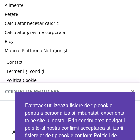
Alimente
Rețete
Calculator necesar caloric
Calculator grăsime corporală
Blog
Manual Platformă Nutriționiști
Contact
Termeni și condiții
Politica Cookie
Politica de confidențialitate
×
CODURI DE REDUCERE
Eatntrack utilizeaza fisiere de tip cookie
MYPROTEIN
pentru a personaliza si imbunatati experienta
ta pe site-ul nostru. Prin continuarea navigarii
pe site-ul nostru confirmi acceptarea utilizarii
Ai
40%
reducere la orice comandă folosind codul
fisierelor de tip cookie conform Politicii de
EATTRACK