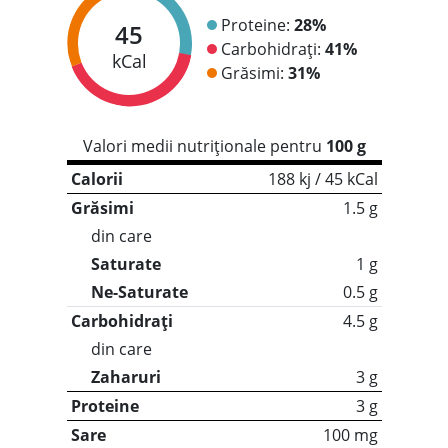
Proteine:
28%
45
Carbohidrați:
41%
kCal
Grăsimi:
31%
Valori medii nutriționale pentru
100 g
Calorii
188 kj / 45 kCal
Grăsimi
1.5 g
din care
Saturate
1 g
Ne-Saturate
0.5 g
Carbohidrați
4.5 g
din care
Zaharuri
3 g
Proteine
3 g
Sare
100 mg