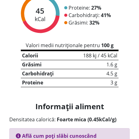
Proteine:
27%
45
Carbohidrați:
41%
kCal
Grăsimi:
32%
Valori medii nutriționale pentru
100 g
Calorii
188 kj / 45 kCal
Grăsimi
1.6 g
Carbohidrați
4.5 g
Proteine
3 g
Informații aliment
Densitatea calorică:
Foarte mica (0.45kCal/g)
Află cum poți slăbi cunoscând